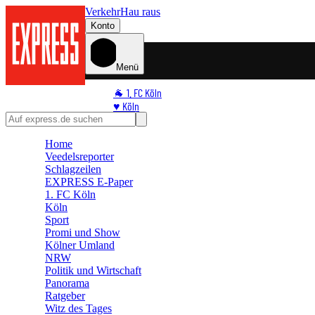
Verkehr
Hau raus
Konto
Menü
🐐 1. FC Köln
♥️ Köln
⭐ Promi
🏆 Sport
Home
Veedelsreporter
🛒 Shoppingwelt
Schlagzeilen
🧩 Spiele
EXPRESS E-Paper
1. FC Köln
Köln
Sport
Promi und Show
Kölner Umland
NRW
Politik und Wirtschaft
Panorama
Ratgeber
Witz des Tages