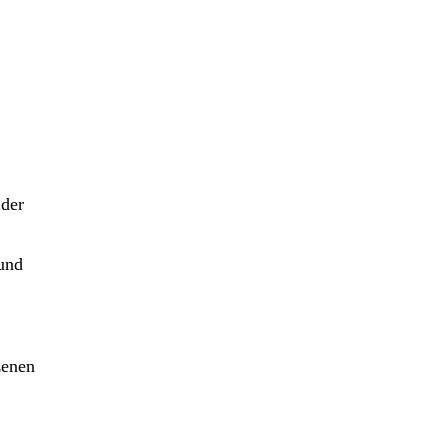
 der
 und
zenen