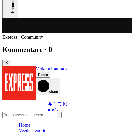
Kommentare
Express · Community
Kommentare · 0
Verkehr
Hau raus
Konto
Menü
🐐 1. FC Köln
♥️ Köln
⭐ Promi
Home
🏆 Sport
Veedelsreporter