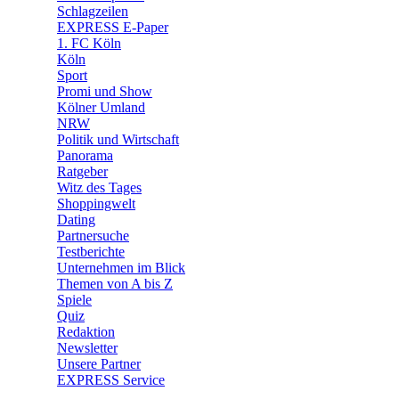
🛒 Shoppingwelt
Schlagzeilen
🧩 Spiele
EXPRESS E-Paper
1. FC Köln
Köln
Sport
Promi und Show
Kölner Umland
NRW
Politik und Wirtschaft
Panorama
Ratgeber
Witz des Tages
Shoppingwelt
Dating
Partnersuche
Testberichte
Unternehmen im Blick
Themen von A bis Z
Spiele
Quiz
Redaktion
Newsletter
Unsere Partner
EXPRESS Service