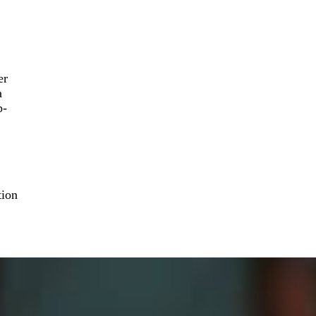
er
a
p-
tion