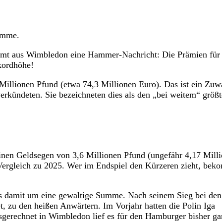
umme.
ommt aus Wimbledon eine Hammer-Nachricht: Die Prämien für
kordhöhe!
 Millionen Pfund (etwa 74,3 Millionen Euro). Das ist ein Zuw
erkündeten. Sie bezeichneten dies als den „bei weitem“ größ
inen Geldsegen von 3,6 Millionen Pfund (ungefähr 4,17 Mill
m Vergleich zu 2025. Wer im Endspiel den Kürzeren zieht, bek
s damit um eine gewaltige Summe. Nach seinem Sieg bei den
et, zu den heißen Anwärtern. Im Vorjahr hatten die Polin Iga
sgerechnet in Wimbledon lief es für den Hamburger bisher ga