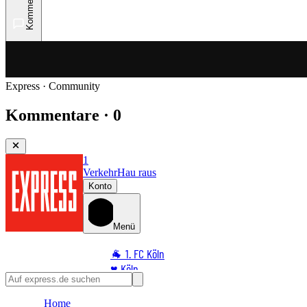
Kommentare
Express · Community
Kommentare · 0
1
Verkehr
Hau raus
Konto
Menü
🐐 1. FC Köln
♥️ Köln
⭐ Promi
Home
🏆 Sport