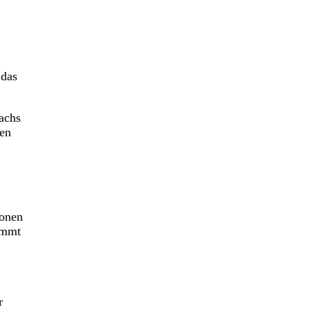
 das
achs
ten
ionen
ommt
r