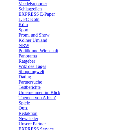
Veedelsreporter
🛒 Shoppingwelt
Schlagzeilen
🧩 Spiele
EXPRESS E-Paper
1. FC Köln
Köln
Sport
Promi und Show
Kölner Umland
NRW
Politik und Wirtschaft
Panorama
Ratgeber
Witz des Tages
Shoppingwelt
Dating
Partnersuche
Testberichte
Unternehmen im Blick
Themen von A bis Z
Spiele
Quiz
Redaktion
Newsletter
Unsere Partner
EXPRESS Service