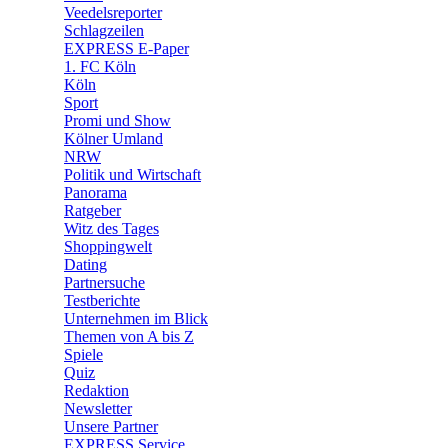
🛒 Shoppingwelt
Veedelsreporter
🧩 Spiele
Schlagzeilen
EXPRESS E-Paper
1. FC Köln
Köln
Sport
Promi und Show
Kölner Umland
NRW
Politik und Wirtschaft
Panorama
Ratgeber
Witz des Tages
Shoppingwelt
Dating
Partnersuche
Testberichte
Unternehmen im Blick
Themen von A bis Z
Spiele
Quiz
Redaktion
Newsletter
Unsere Partner
EXPRESS Service