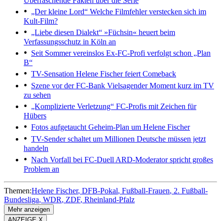
Überraschende Fakten über die Serie
„Der kleine Lord“
Welche Filmfehler verstecken sich im
Kult-Film?
„Liebe diesen Dialekt“
»Füchsin« heuert beim
Verfassungsschutz in Köln an
Seit Sommer vereinslos
Ex-FC-Profi verfolgt schon „Plan
B“
TV-Sensation
Helene Fischer feiert Comeback
Szene vor der FC-Bank
Vielsagender Moment kurz im TV
zu sehen
„Komplizierte Verletzung“
FC-Profis mit Zeichen für
Hübers
Fotos aufgetaucht
Geheim-Plan um Helene Fischer
TV-Sender schaltet um
Millionen Deutsche müssen jetzt
handeln
Nach Vorfall bei FC-Duell
ARD-Moderator spricht großes
Problem an
Themen:
Helene Fischer
DFB-Pokal
Fußball-Frauen
2. Fußball-
Bundesliga
WDR
ZDF
Rheinland-Pfalz
Mehr anzeigen
ANZEIGE X