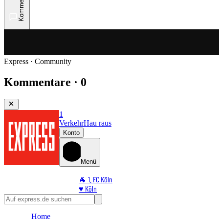
Kommentare
Express · Community
Kommentare · 0
1
Verkehr
Hau raus
Konto
Menü
🐐 1. FC Köln
♥️ Köln
⭐ Promi
🏆 Sport
Home