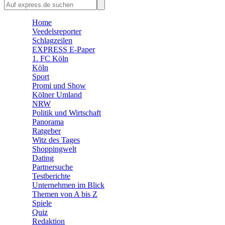
🛒 Shoppingwelt
🧩 Spiele
Home
Veedelsreporter
Schlagzeilen
EXPRESS E-Paper
1. FC Köln
Köln
Sport
Promi und Show
Kölner Umland
NRW
Politik und Wirtschaft
Panorama
Ratgeber
Witz des Tages
Shoppingwelt
Dating
Partnersuche
Testberichte
Unternehmen im Blick
Themen von A bis Z
Spiele
Quiz
Redaktion