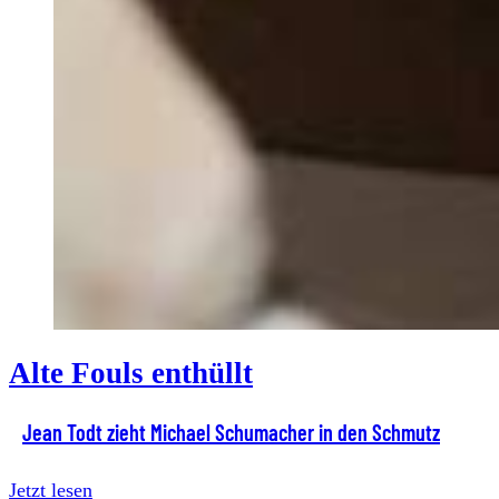
Alte Fouls enthüllt
Jean Todt zieht Michael Schumacher in den Schmutz
Jetzt lesen