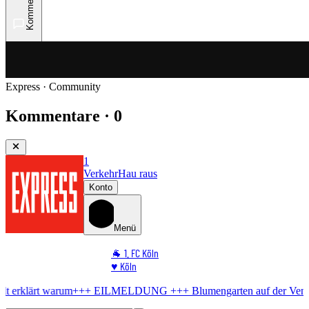
Kommentare
Express · Community
Kommentare · 0
1
Verkehr
Hau raus
Konto
Menü
🐐 1. FC Köln
♥️ Köln
⭐ Promi
EILMELDUNG +++
Blumengarten auf der Venloer
Kostenlos-Konzert 
🏆 Sport