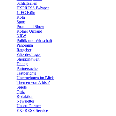
🧩 Spiele
Schlagzeilen
EXPRESS E-Paper
1. FC Köln
Köln
Sport
Promi und Show
Kölner Umland
NRW
Politik und Wirtschaft
Panorama
Ratgeber
Witz des Tages
Shoppingwelt
Dating
Partnersuche
Testberichte
Unternehmen im Blick
Themen von A bis Z
Spiele
Quiz
Redaktion
Newsletter
Unsere Partner
EXPRESS Service