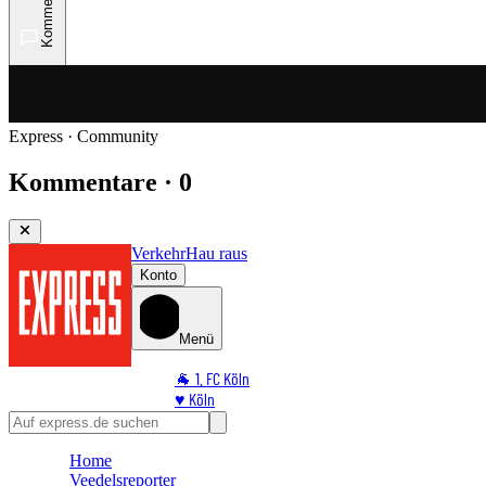
Kommentare
Express · Community
Kommentare · 0
Verkehr
Hau raus
Konto
Menü
🐐 1. FC Köln
♥️ Köln
⭐ Promi
🏆 Sport
Home
🛒 Shoppingwelt
Veedelsreporter