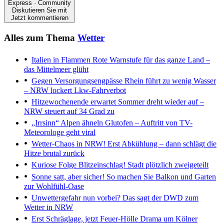
Express · Community
Diskutieren Sie mit
Jetzt kommentieren
Alles zum Thema
Wetter
Italien in Flammen
Rote Warnstufe für das ganze Land –
das Mittelmeer glüht
Gegen Versorgungsengpässe
Rhein führt zu wenig Wasser
– NRW lockert Lkw-Fahrverbot
Hitzewochenende erwartet
Sommer dreht wieder auf –
NRW steuert auf 34 Grad zu
„Irrsinn“
Alpen ähneln Glutofen – Auftritt von TV-
Meteorologe geht viral
Wetter-Chaos in NRW!
Erst Abkühlung – dann schlägt die
Hitze brutal zurück
Kuriose Folge
Blitzeinschlag! Stadt plötzlich zweigeteilt
Sonne satt, aber sicher!
So machen Sie Balkon und Garten
zur Wohlfühl-Oase
Unwettergefahr nun vorbei?
Das sagt der DWD zum
Wetter in NRW
Erst Schräglage, jetzt Feuer-Hölle
Drama um Kölner