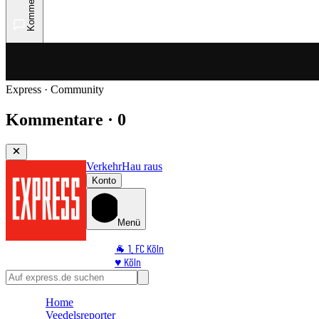
Kommentare
Express · Community
Kommentare · 0
Verkehr
Hau raus
Konto
Menü
🐐 1. FC Köln
♥️ Köln
⭐ Promi
🏆 Sport
Home
🛒 Shoppingwelt
Veedelsreporter