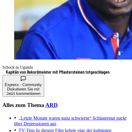
Schock in Uganda
Kapitän von Rekordmeister mit Pflastersteinen totgeschlagen
Express · Community
Diskutieren Sie mit
Jetzt kommentieren
Alles zum Thema
ARD
„Letzte Monate waren ganz schwierig“
Schlagerstar packt
über Depressionen aus
TV-Tipp
In diesem Film kehrte eine der kultigsten