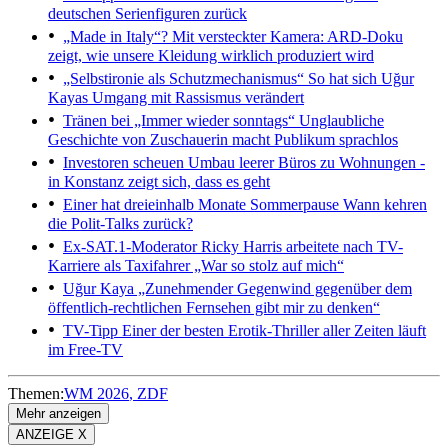
deutschen Serienfiguren zurück
„Made in Italy“?
Mit versteckter Kamera: ARD-Doku
zeigt, wie unsere Kleidung wirklich produziert wird
„Selbstironie als Schutzmechanismus“
So hat sich Uğur
Kayas Umgang mit Rassismus verändert
Tränen bei „Immer wieder sonntags“
Unglaubliche
Geschichte von Zuschauerin macht Publikum sprachlos
Investoren scheuen Umbau leerer Büros zu Wohnungen -
in Konstanz zeigt sich, dass es geht
Einer hat dreieinhalb Monate Sommerpause
Wann kehren
die Polit-Talks zurück?
Ex-SAT.1-Moderator Ricky Harris arbeitete nach TV-
Karriere als Taxifahrer
„War so stolz auf mich“
Uğur Kaya
„Zunehmender Gegenwind gegenüber dem
öffentlich-rechtlichen Fernsehen gibt mir zu denken“
TV-Tipp
Einer der besten Erotik-Thriller aller Zeiten läuft
im Free-TV
Themen:
WM 2026
ZDF
Mehr anzeigen
ANZEIGE X