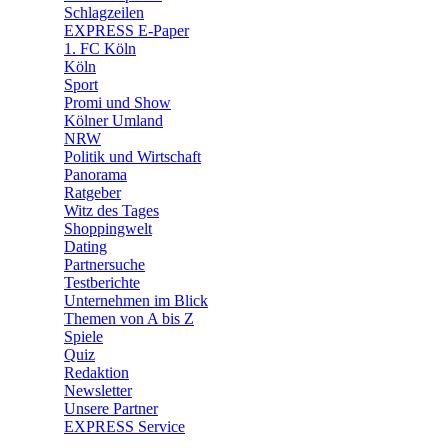
🧩 Spiele
Schlagzeilen
EXPRESS E-Paper
1. FC Köln
Köln
Sport
Promi und Show
Kölner Umland
NRW
Politik und Wirtschaft
Panorama
Ratgeber
Witz des Tages
Shoppingwelt
Dating
Partnersuche
Testberichte
Unternehmen im Blick
Themen von A bis Z
Spiele
Quiz
Redaktion
Newsletter
Unsere Partner
EXPRESS Service