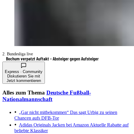
2. Bundesliga live
Bochum verpatzt Auftakt – Absteiger gegen Aufsteiger
Express · Community
Diskutieren Sie mit
Jetzt kommentieren
Alles zum Thema
Deutsche Fußball-
Nationalmannschaft
„Gar nicht mitbekommen“
Das sagt Urbig zu seinen
Chancen aufs DFB-Tor
Adidas Originals Jacken bei Amazon
Aktuelle Rabatte auf
beliebte Klassiker