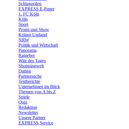
🧩 Spiele
Schlagzeilen
EXPRESS E-Paper
1. FC Köln
Köln
Sport
Promi und Show
Kölner Umland
NRW
Politik und Wirtschaft
Panorama
Ratgeber
Witz des Tages
Shoppingwelt
Dating
Partnersuche
Testberichte
Unternehmen im Blick
Themen von A bis Z
Spiele
Quiz
Redaktion
Newsletter
Unsere Partner
EXPRESS Service