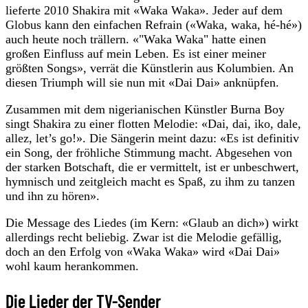
lieferte 2010 Shakira mit «Waka Waka». Jeder auf dem
Globus kann den einfachen Refrain («Waka, waka, hé-hé»)
auch heute noch trällern. «"Waka Waka" hatte einen
großen Einfluss auf mein Leben. Es ist einer meiner
größten Songs», verrät die Künstlerin aus Kolumbien. An
diesen Triumph will sie nun mit «Dai Dai» anknüpfen.
Zusammen mit dem nigerianischen Künstler Burna Boy
singt Shakira zu einer flotten Melodie: «Dai, dai, iko, dale,
allez, let’s go!». Die Sängerin meint dazu: «Es ist definitiv
ein Song, der fröhliche Stimmung macht. Abgesehen von
der starken Botschaft, die er vermittelt, ist er unbeschwert,
hymnisch und zeitgleich macht es Spaß, zu ihm zu tanzen
und ihn zu hören».
Die Message des Liedes (im Kern: «Glaub an dich») wirkt
allerdings recht beliebig. Zwar ist die Melodie gefällig,
doch an den Erfolg von «Waka Waka» wird «Dai Dai»
wohl kaum herankommen.
Die Lieder der TV-Sender