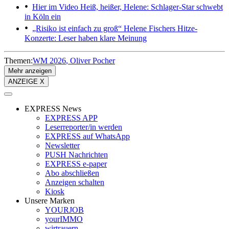
Hier im Video
Heiß, heißer, Helene: Schlager-Star schwebt
in Köln ein
„Risiko ist einfach zu groß“
Helene Fischers Hitze-
Konzerte: Leser haben klare Meinung
Themen:
WM 2026
Oliver Pocher
Mehr anzeigen
ANZEIGE X
EXPRESS News
EXPRESS APP
Leserreporter/in werden
EXPRESS auf WhatsApp
Newsletter
PUSH Nachrichten
EXPRESS e-paper
Abo abschließen
Anzeigen schalten
Kiosk
Unsere Marken
YOURJOB
yourIMMO
wirtrauern