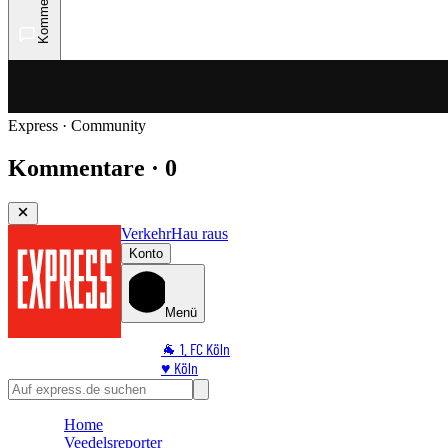
Kommentare
Express · Community
Kommentare · 0
Verkehr
Hau raus
Konto
Menü
🐐 1. FC Köln
♥️ Köln
⭐ Promi
🏆 Sport
Home
🛒 Shoppingwelt
Veedelsreporter