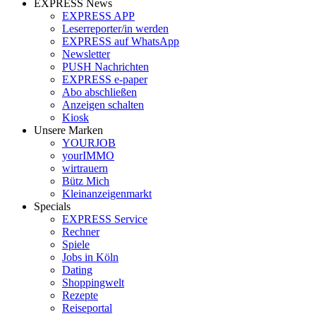
EXPRESS News
EXPRESS APP
Leserreporter/in werden
EXPRESS auf WhatsApp
Newsletter
PUSH Nachrichten
EXPRESS e-paper
Abo abschließen
Anzeigen schalten
Kiosk
Unsere Marken
YOURJOB
yourIMMO
wirtrauern
Bütz Mich
Kleinanzeigenmarkt
Specials
EXPRESS Service
Rechner
Spiele
Jobs in Köln
Dating
Shoppingwelt
Rezepte
Reiseportal