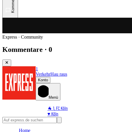
Kommentare
Express · Community
Kommentare · 0
1
Verkehr
Hau raus
Konto
Menü
🐐 1. FC Köln
♥️ Köln
⭐ Promi
🏆 Sport
Home