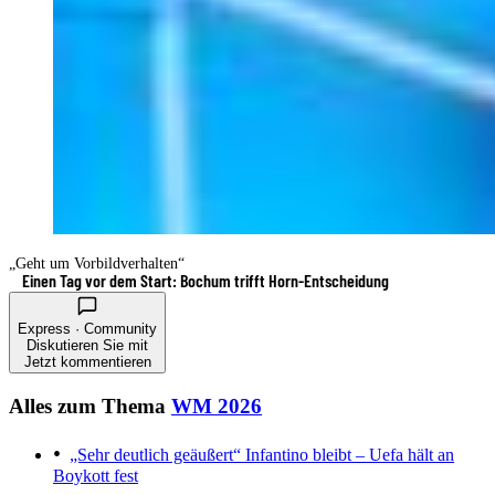
„Geht um Vorbildverhalten“
Einen Tag vor dem Start: Bochum trifft Horn-Entscheidung
Express · Community
Diskutieren Sie mit
Jetzt kommentieren
Alles zum Thema
WM 2026
„Sehr deutlich geäußert“
Infantino bleibt – Uefa hält an
Boykott fest