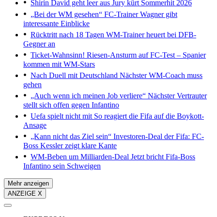
Shirin David geht leer aus
Jury kürt Sommerhit 2026
„Bei der WM gesehen“
FC-Trainer Wagner gibt
interessante Einblicke
Rücktritt nach 18 Tagen
WM-Trainer heuert bei DFB-
Gegner an
Ticket-Wahnsinn!
Riesen-Ansturm auf FC-Test – Spanier
kommen mit WM-Stars
Nach Duell mit Deutschland
Nächster WM-Coach muss
gehen
„Auch wenn ich meinen Job verliere“
Nächster Vertrauter
stellt sich offen gegen Infantino
Uefa spielt nicht mit
So reagiert die Fifa auf die Boykott-
Ansage
„Kann nicht das Ziel sein“
Investoren-Deal der Fifa: FC-
Boss Kessler zeigt klare Kante
WM-Beben um Milliarden-Deal
Jetzt bricht Fifa-Boss
Infantino sein Schweigen
Mehr anzeigen
ANZEIGE X