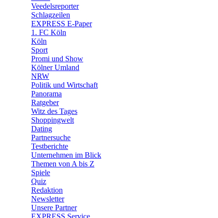
🛒 Shoppingwelt
Veedelsreporter
🧩 Spiele
Schlagzeilen
EXPRESS E-Paper
1. FC Köln
Köln
Sport
Promi und Show
Kölner Umland
NRW
Politik und Wirtschaft
Panorama
Ratgeber
Witz des Tages
Shoppingwelt
Dating
Partnersuche
Testberichte
Unternehmen im Blick
Themen von A bis Z
Spiele
Quiz
Redaktion
Newsletter
Unsere Partner
EXPRESS Service