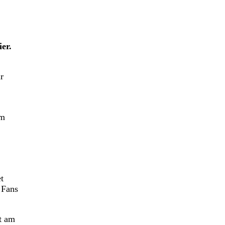
er.
r
im
t
 Fans
t am