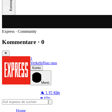
Kommentare
Express · Community
Kommentare · 0
1
Verkehr
Hau raus
Konto
Menü
🐐 1. FC Köln
♥️ Köln
⭐ Promi
Home
🏆 Sport