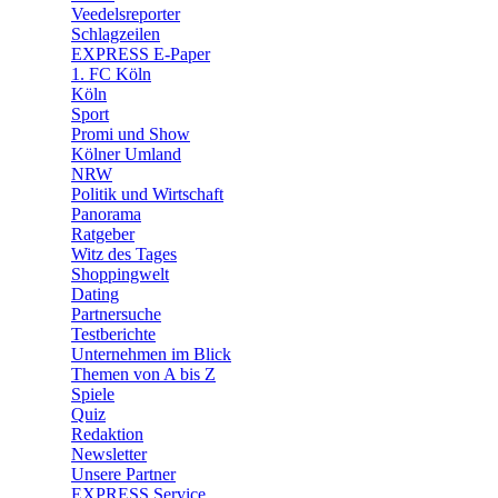
Veedelsreporter
🛒 Shoppingwelt
Schlagzeilen
🧩 Spiele
EXPRESS E-Paper
1. FC Köln
Köln
Sport
Promi und Show
Kölner Umland
NRW
Politik und Wirtschaft
Panorama
Ratgeber
Witz des Tages
Shoppingwelt
Dating
Partnersuche
Testberichte
Unternehmen im Blick
Themen von A bis Z
Spiele
Quiz
Redaktion
Newsletter
Unsere Partner
EXPRESS Service