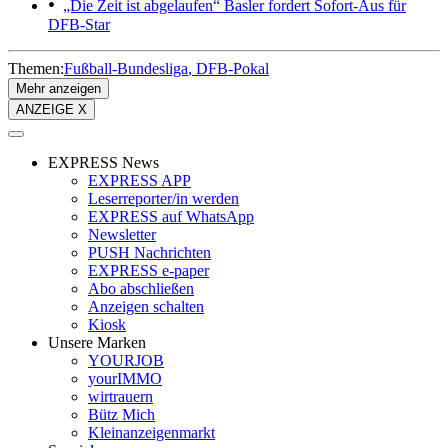
„Die Zeit ist abgelaufen“
Basler fordert Sofort-Aus für
DFB-Star
Themen:
Fußball-Bundesliga
DFB-Pokal
Mehr anzeigen
ANZEIGE X
EXPRESS News
EXPRESS APP
Leserreporter/in werden
EXPRESS auf WhatsApp
Newsletter
PUSH Nachrichten
EXPRESS e-paper
Abo abschließen
Anzeigen schalten
Kiosk
Unsere Marken
YOURJOB
yourIMMO
wirtrauern
Bütz Mich
Kleinanzeigenmarkt