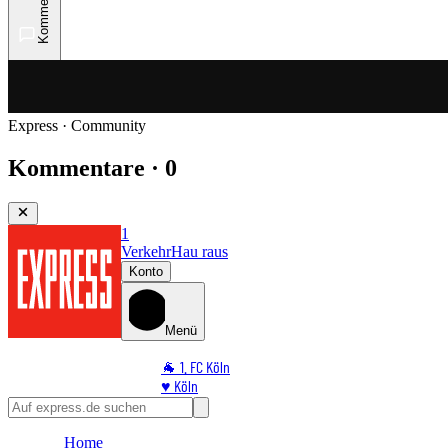
Kommentare
Express · Community
Kommentare · 0
1
Verkehr
Hau raus
Konto
Menü
🐐 1. FC Köln
♥️ Köln
⭐ Promi
🏆 Sport
Home