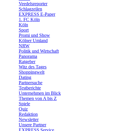
🛒 Shoppingwelt
Veedelsreporter
🧩 Spiele
Schlagzeilen
EXPRESS E-Paper
1. FC Köln
Köln
Sport
Promi und Show
Kölner Umland
NRW
Politik und Wirtschaft
Panorama
Ratgeber
Witz des Tages
Shoppingwelt
Dating
Partnersuche
Testberichte
Unternehmen im Blick
Themen von A bis Z
Spiele
Quiz
Redaktion
Newsletter
Unsere Partner
EXPRESS Service