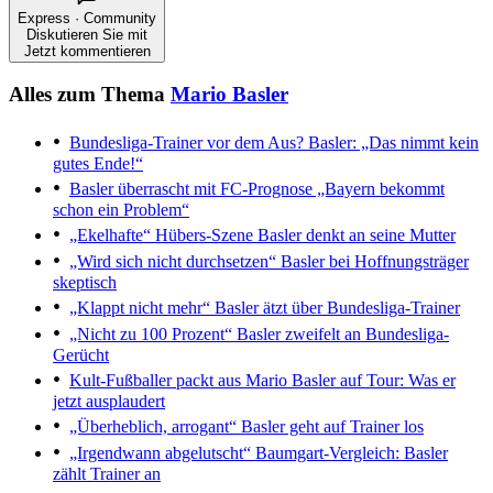
Express · Community
Diskutieren Sie mit
Jetzt kommentieren
Alles zum Thema
Mario Basler
Bundesliga-Trainer vor dem Aus?
Basler: „Das nimmt kein
gutes Ende!“
Basler überrascht mit FC-Prognose
„Bayern bekommt
schon ein Problem“
„Ekelhafte“ Hübers-Szene
Basler denkt an seine Mutter
„Wird sich nicht durchsetzen“
Basler bei Hoffnungsträger
skeptisch
„Klappt nicht mehr“
Basler ätzt über Bundesliga-Trainer
„Nicht zu 100 Prozent“
Basler zweifelt an Bundesliga-
Gerücht
Kult-Fußballer packt aus
Mario Basler auf Tour: Was er
jetzt ausplaudert
„Überheblich, arrogant“
Basler geht auf Trainer los
„Irgendwann abgelutscht“
Baumgart-Vergleich: Basler
zählt Trainer an