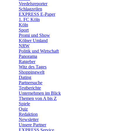
🛒 Shoppingwelt
Veedelsreporter
🧩 Spiele
Schlagzeilen
EXPRESS E-Paper
1. FC Köln
Köln
Sport
Promi und Show
Kölner Umland
NRW
Politik und Wirtschaft
Panorama
Ratgeber
Witz des Tages
Shoppingwelt
Dating
Partnersuche
Testberichte
Unternehmen im Blick
Themen von A bis Z
Spiele
Quiz
Redaktion
Newsletter
Unsere Partner
EXPRESS Service