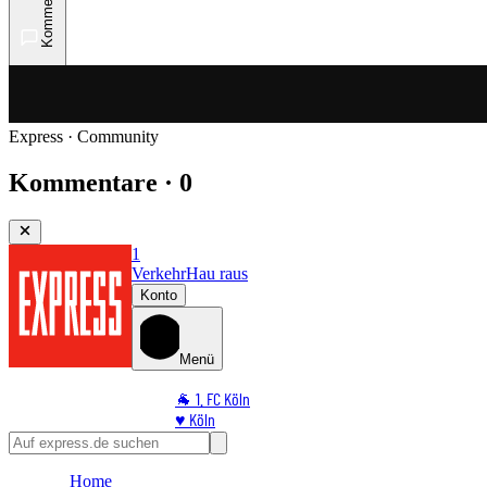
Kommentare
Express · Community
Kommentare · 0
1
Verkehr
Hau raus
Konto
Menü
🐐 1. FC Köln
♥️ Köln
⭐ Promi
🏆 Sport
Home