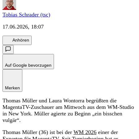
Tobias Schrader (tsc)
17.06.2026, 18:07
Anhören
Auf Google bevorzugen
Merken
Thomas Müller und Laura Wontorra begrüßten die
MagentaTV-Zuschauer am Mittwoch aus dem WM-Studio
in New York. Müller agierte zu Beginn „ein bisschen
vulgär“.
Thomas Müller (36) ist bei der
WM 2026
einer der
Experten für MagentaTV. Seit Turnierbeginn hat er