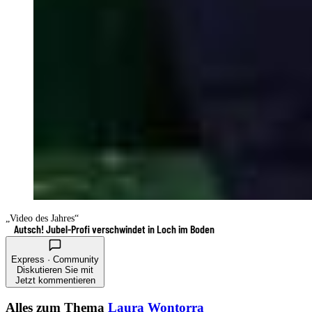
„Video des Jahres“
Autsch! Jubel-Profi verschwindet in Loch im Boden
Express · Community
Diskutieren Sie mit
Jetzt kommentieren
Alles zum Thema
Laura Wontorra