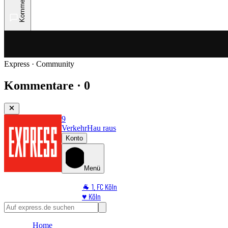
Kommentare
Express · Community
Kommentare · 0
9
Verkehr
Hau raus
Konto
Menü
🐐 1. FC Köln
♥️ Köln
⭐ Promi
🏆 Sport
Home