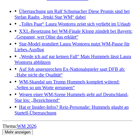
Überraschung um Ralf Schumacher
Diese Promis sind bei
Stefan Raabs „Jetski Star WM“ dabei
„Tolles Paar“
Laura Wontorra zeigt sich verliebt im Urlaub
XXL-Besetzung bei WM-Finale
Klopp zündelt bei Bayern:
„Gespannt, wer Olise das erklärt“
Star-Model gratuliert
Laura Wontorra nutzt WM-Pause für
Liebes-Ausflug
„Werde ich auf gar keinen Fall“
Mats Hummels lässt Laura
Wontorra abblitzen
Auf Job angesprochen
Ex-Nationalspieler sagt DFB ab:
„Habe nicht die Qualität“
WM-Skandal um Trump
Hummels komplett wütend:
„Selten so um Worte gerungen“
Wegen einer WM-Szene
Hummels geht auf Deutschland-
Star los: „Bezeichnend“
Hat er Insider-Infos?
Reiz-Personalie: Hummels glaubt an
Startelf-Überraschung
Thema:
WM 2026
Mehr anzeigen