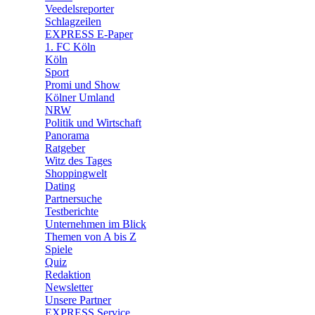
🛒 Shoppingwelt
Veedelsreporter
🧩 Spiele
Schlagzeilen
EXPRESS E-Paper
1. FC Köln
Köln
Sport
Promi und Show
Kölner Umland
NRW
Politik und Wirtschaft
Panorama
Ratgeber
Witz des Tages
Shoppingwelt
Dating
Partnersuche
Testberichte
Unternehmen im Blick
Themen von A bis Z
Spiele
Quiz
Redaktion
Newsletter
Unsere Partner
EXPRESS Service