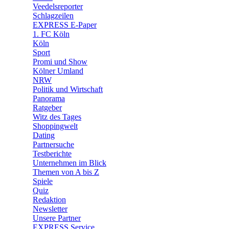
🛒 Shoppingwelt
Veedelsreporter
🧩 Spiele
Schlagzeilen
EXPRESS E-Paper
1. FC Köln
Köln
Sport
Promi und Show
Kölner Umland
NRW
Politik und Wirtschaft
Panorama
Ratgeber
Witz des Tages
Shoppingwelt
Dating
Partnersuche
Testberichte
Unternehmen im Blick
Themen von A bis Z
Spiele
Quiz
Redaktion
Newsletter
Unsere Partner
EXPRESS Service