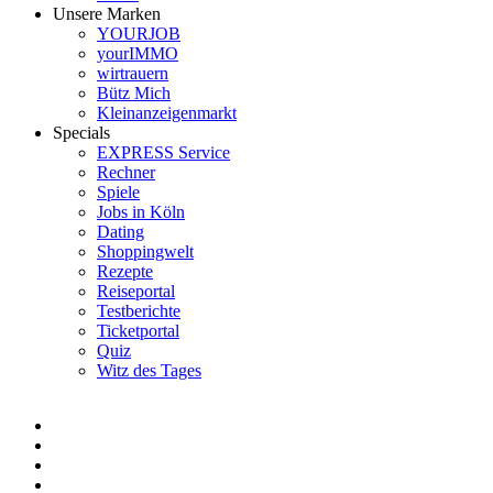
Unsere Marken
YOURJOB
yourIMMO
wirtrauern
Bütz Mich
Kleinanzeigenmarkt
Specials
EXPRESS Service
Rechner
Spiele
Jobs in Köln
Dating
Shoppingwelt
Rezepte
Reiseportal
Testberichte
Ticketportal
Quiz
Witz des Tages