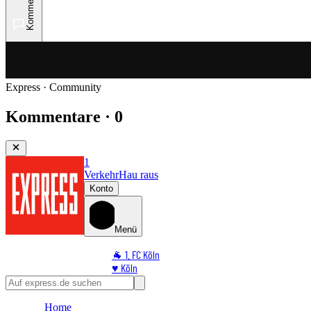
Kommentare
Express · Community
Kommentare · 0
1
Verkehr
Hau raus
Konto
Menü
🐐 1. FC Köln
♥️ Köln
⭐ Promi
🏆 Sport
Home