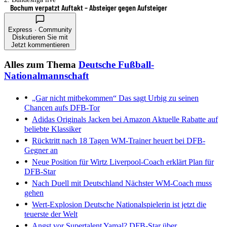
Bochum verpatzt Auftakt – Absteiger gegen Aufsteiger
Express · Community
Diskutieren Sie mit
Jetzt kommentieren
Alles zum Thema
Deutsche Fußball-
Nationalmannschaft
„Gar nicht mitbekommen“
Das sagt Urbig zu seinen
Chancen aufs DFB-Tor
Adidas Originals Jacken bei Amazon
Aktuelle Rabatte auf
beliebte Klassiker
Rücktritt nach 18 Tagen
WM-Trainer heuert bei DFB-
Gegner an
Neue Position für Wirtz
Liverpool-Coach erklärt Plan für
DFB-Star
Nach Duell mit Deutschland
Nächster WM-Coach muss
gehen
Wert-Explosion
Deutsche Nationalspielerin ist jetzt die
teuerste der Welt
Angst vor Supertalent Yamal?
DFB-Star über