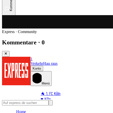
Kommentare
Express · Community
Kommentare · 0
1
Verkehr
Hau raus
Konto
Menü
🐐 1. FC Köln
♥️ Köln
⭐ Promi
Home
🏆 Sport