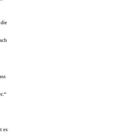
 die
ach
ass
r.“
t es