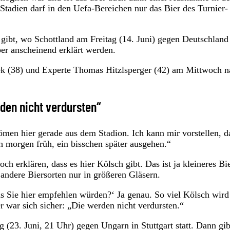
 Stadien darf in den Uefa-Bereichen nur das Bier des Turnier-
 gibt, wo Schottland am Freitag (14. Juni) gegen Deutschland
ber anscheinend erklärt werden.
ek (38) und Experte Thomas Hitzlsperger (42) am Mittwoch n
den nicht verdursten“
ömen hier gerade aus dem Stadion. Ich kann mir vorstellen, d
h morgen früh, ein bisschen später ausgehen.“
h erklären, dass es hier Kölsch gibt. Das ist ja kleineres Bie
 andere Biersorten nur in größeren Gläsern.
as Sie hier empfehlen würden?‘ Ja genau. So viel Kölsch wird
r war sich sicher: „Die werden nicht verdursten.“
 (23. Juni, 21 Uhr) gegen Ungarn in Stuttgart statt. Dann gib