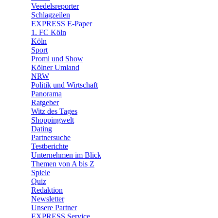
🛒 Shoppingwelt
Veedelsreporter
🧩 Spiele
Schlagzeilen
EXPRESS E-Paper
1. FC Köln
Köln
Sport
Promi und Show
Kölner Umland
NRW
Politik und Wirtschaft
Panorama
Ratgeber
Witz des Tages
Shoppingwelt
Dating
Partnersuche
Testberichte
Unternehmen im Blick
Themen von A bis Z
Spiele
Quiz
Redaktion
Newsletter
Unsere Partner
EXPRESS Service