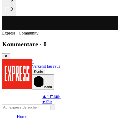
Kommentare
Express · Community
Kommentare · 0
1
Verkehr
Hau raus
Konto
Menü
🐐 1. FC Köln
♥️ Köln
⭐ Promi
🏆 Sport
Home