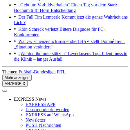
„Geht um Vorbildverhalten“
Einen Tag vor dem Start:
Bochum trifft Horn-Entscheidung
Der Fall Tim Lemperle
Kommt jetzt die ganze Wahrheit ans
Licht?
Köln-Schreck verletzt
Bittere Diagnose für FC-
Konkurrenten
War zwischenzeitlich suspendiert
HSV stellt Dompé frei –
„Situation verändert“
„Werden ihn unterstützen“
Leverkusens Top-Talent muss in
die Klinik – langer Ausfall
Themen:
Fußball-Bundesliga
RTL
Mehr anzeigen
ANZEIGE X
EXPRESS News
EXPRESS APP
Leserreporter/in werden
EXPRESS auf WhatsApp
Newsletter
PUSH Nachrichten