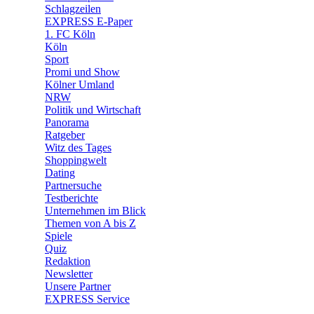
🧩 Spiele
Schlagzeilen
EXPRESS E-Paper
1. FC Köln
Köln
Sport
Promi und Show
Kölner Umland
NRW
Politik und Wirtschaft
Panorama
Ratgeber
Witz des Tages
Shoppingwelt
Dating
Partnersuche
Testberichte
Unternehmen im Blick
Themen von A bis Z
Spiele
Quiz
Redaktion
Newsletter
Unsere Partner
EXPRESS Service