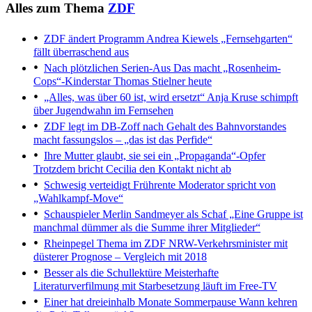
Alles zum Thema
ZDF
ZDF ändert Programm
Andrea Kiewels „Fernsehgarten“
fällt überraschend aus
Nach plötzlichen Serien-Aus
Das macht „Rosenheim-
Cops“-Kinderstar Thomas Stielner heute
„Alles, was über 60 ist, wird ersetzt“
Anja Kruse schimpft
über Jugendwahn im Fernsehen
ZDF legt im DB-Zoff nach
Gehalt des Bahnvorstandes
macht fassungslos – „das ist das Perfide“
Ihre Mutter glaubt, sie sei ein „Propaganda“-Opfer
Trotzdem bricht Cecilia den Kontakt nicht ab
Schwesig verteidigt Frührente
Moderator spricht von
„Wahlkampf-Move“
Schauspieler Merlin Sandmeyer als Schaf
„Eine Gruppe ist
manchmal dümmer als die Summe ihrer Mitglieder“
Rheinpegel Thema im ZDF
NRW-Verkehrsminister mit
düsterer Prognose – Vergleich mit 2018
Besser als die Schullektüre
Meisterhafte
Literaturverfilmung mit Starbesetzung läuft im Free-TV
Einer hat dreieinhalb Monate Sommerpause
Wann kehren