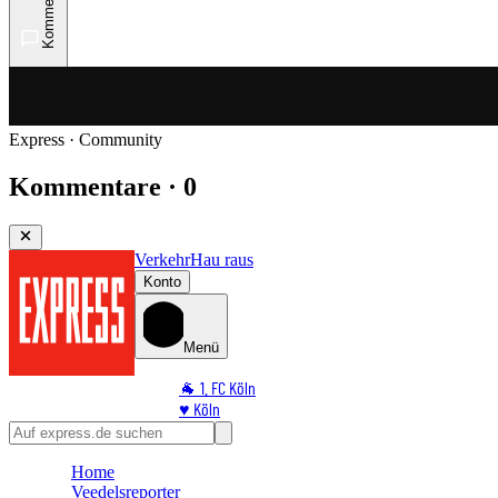
Kommentare
Express · Community
Kommentare · 0
Verkehr
Hau raus
Konto
Menü
🐐 1. FC Köln
♥️ Köln
⭐ Promi
🏆 Sport
Home
🛒 Shoppingwelt
Veedelsreporter