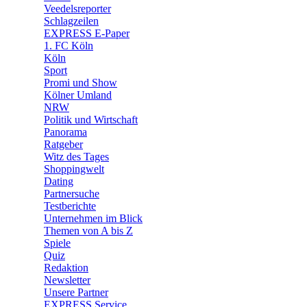
🛒 Shoppingwelt
Veedelsreporter
🧩 Spiele
Schlagzeilen
EXPRESS E-Paper
1. FC Köln
Köln
Sport
Promi und Show
Kölner Umland
NRW
Politik und Wirtschaft
Panorama
Ratgeber
Witz des Tages
Shoppingwelt
Dating
Partnersuche
Testberichte
Unternehmen im Blick
Themen von A bis Z
Spiele
Quiz
Redaktion
Newsletter
Unsere Partner
EXPRESS Service