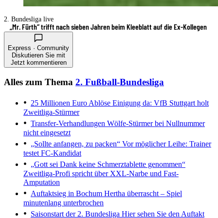
2. Bundesliga live
„Mr. Fürth“ trifft nach sieben Jahren beim Kleeblatt auf die Ex-Kollegen
Express · Community
Diskutieren Sie mit
Jetzt kommentieren
Alles zum Thema
2. Fußball-Bundesliga
25 Millionen Euro Ablöse
Einigung da: VfB Stuttgart holt
Zweitliga-Stürmer
Transfer-Verhandlungen
Wölfe-Stürmer bei Nullnummer
nicht eingesetzt
„Sollte anfangen, zu packen“
Vor möglicher Leihe: Trainer
testet FC-Kandidat
„Gott sei Dank keine Schmerztablette genommen“
Zweitliga-Profi spricht über XXL-Narbe und Fast-
Amputation
Auftaktsieg in Bochum
Hertha überrascht – Spiel
minutenlang unterbrochen
Saisonstart der 2. Bundesliga
Hier sehen Sie den Auftakt