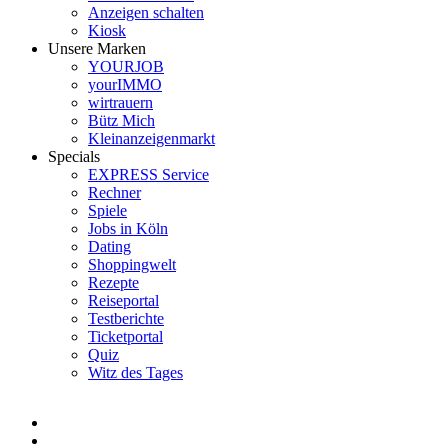
Anzeigen schalten
Kiosk
Unsere Marken
YOURJOB
yourIMMO
wirtrauern
Bütz Mich
Kleinanzeigenmarkt
Specials
EXPRESS Service
Rechner
Spiele
Jobs in Köln
Dating
Shoppingwelt
Rezepte
Reiseportal
Testberichte
Ticketportal
Quiz
Witz des Tages