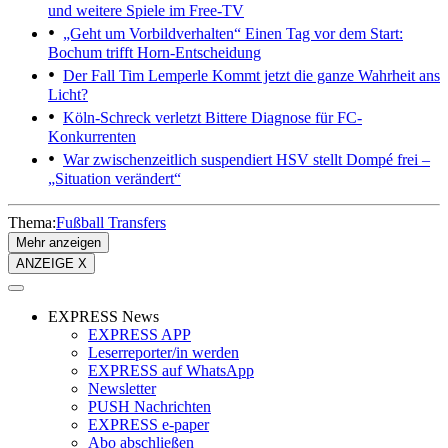
und weitere Spiele im Free-TV
„Geht um Vorbildverhalten“
Einen Tag vor dem Start:
Bochum trifft Horn-Entscheidung
Der Fall Tim Lemperle
Kommt jetzt die ganze Wahrheit ans
Licht?
Köln-Schreck verletzt
Bittere Diagnose für FC-
Konkurrenten
War zwischenzeitlich suspendiert
HSV stellt Dompé frei –
„Situation verändert“
Thema:
Fußball Transfers
Mehr anzeigen
ANZEIGE X
EXPRESS News
EXPRESS APP
Leserreporter/in werden
EXPRESS auf WhatsApp
Newsletter
PUSH Nachrichten
EXPRESS e-paper
Abo abschließen