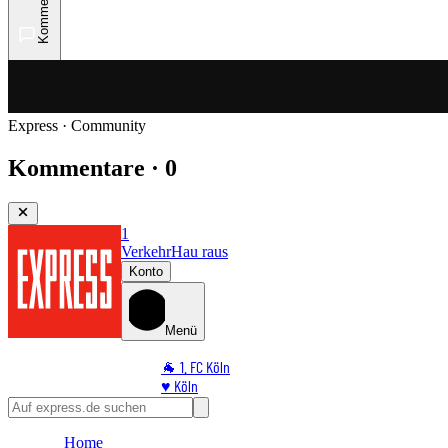
Kommentare
Express · Community
Kommentare · 0
1
Verkehr
Hau raus
Konto
Menü
🐐 1. FC Köln
♥️ Köln
⭐ Promi
🏆 Sport
Home