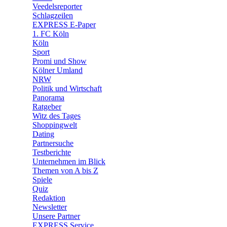
🛒 Shoppingwelt
Veedelsreporter
🧩 Spiele
Schlagzeilen
EXPRESS E-Paper
1. FC Köln
Köln
Sport
Promi und Show
Kölner Umland
NRW
Politik und Wirtschaft
Panorama
Ratgeber
Witz des Tages
Shoppingwelt
Dating
Partnersuche
Testberichte
Unternehmen im Blick
Themen von A bis Z
Spiele
Quiz
Redaktion
Newsletter
Unsere Partner
EXPRESS Service