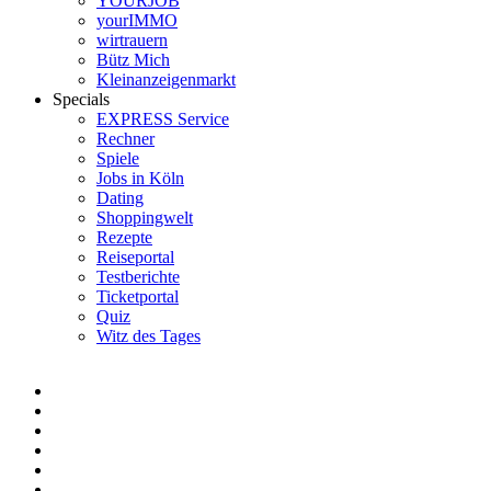
YOURJOB
yourIMMO
wirtrauern
Bütz Mich
Kleinanzeigenmarkt
Specials
EXPRESS Service
Rechner
Spiele
Jobs in Köln
Dating
Shoppingwelt
Rezepte
Reiseportal
Testberichte
Ticketportal
Quiz
Witz des Tages