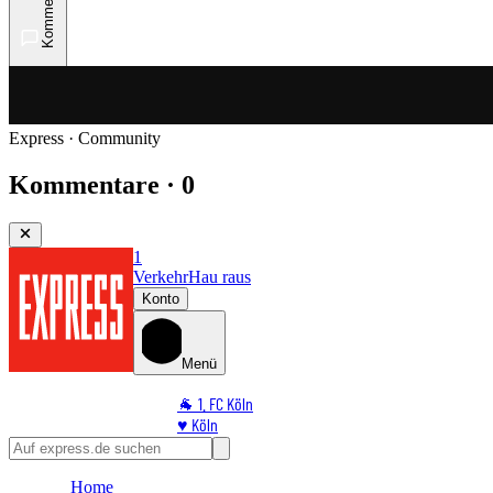
Kommentare
Express · Community
Kommentare · 0
1
Verkehr
Hau raus
Konto
Menü
🐐 1. FC Köln
♥️ Köln
⭐ Promi
🏆 Sport
Home