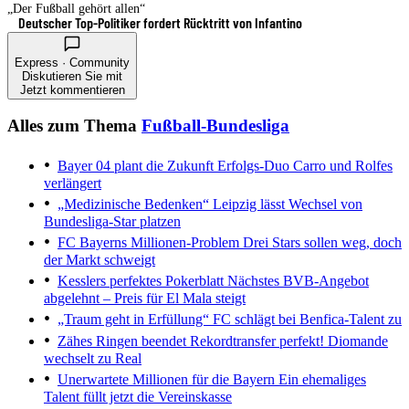
„Der Fußball gehört allen“
Deutscher Top-Politiker fordert Rücktritt von Infantino
Express · Community
Diskutieren Sie mit
Jetzt kommentieren
Alles zum Thema
Fußball-Bundesliga
Bayer 04 plant die Zukunft
Erfolgs-Duo Carro und Rolfes
verlängert
„Medizinische Bedenken“
Leipzig lässt Wechsel von
Bundesliga-Star platzen
FC Bayerns Millionen-Problem
Drei Stars sollen weg, doch
der Markt schweigt
Kesslers perfektes Pokerblatt
Nächstes BVB-Angebot
abgelehnt – Preis für El Mala steigt
„Traum geht in Erfüllung“
FC schlägt bei Benfica-Talent zu
Zähes Ringen beendet
Rekordtransfer perfekt! Diomande
wechselt zu Real
Unerwartete Millionen für die Bayern
Ein ehemaliges
Talent füllt jetzt die Vereinskasse