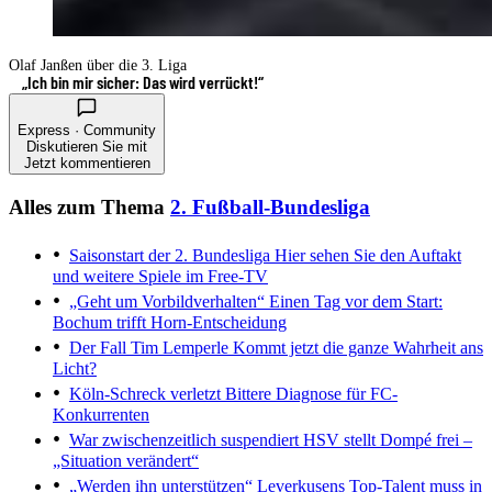
Olaf Janßen über die 3. Liga
„Ich bin mir sicher: Das wird verrückt!“
Express · Community
Diskutieren Sie mit
Jetzt kommentieren
Alles zum Thema
2. Fußball-Bundesliga
Saisonstart der 2. Bundesliga
Hier sehen Sie den Auftakt
und weitere Spiele im Free-TV
„Geht um Vorbildverhalten“
Einen Tag vor dem Start:
Bochum trifft Horn-Entscheidung
Der Fall Tim Lemperle
Kommt jetzt die ganze Wahrheit ans
Licht?
Köln-Schreck verletzt
Bittere Diagnose für FC-
Konkurrenten
War zwischenzeitlich suspendiert
HSV stellt Dompé frei –
„Situation verändert“
„Werden ihn unterstützen“
Leverkusens Top-Talent muss in