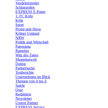
🛒 Shoppingwelt
Veedelsreporter
🧩 Spiele
Schlagzeilen
EXPRESS E-Paper
1. FC Köln
Köln
Sport
Promi und Show
Kölner Umland
NRW
Politik und Wirtschaft
Panorama
Ratgeber
Witz des Tages
Shoppingwelt
Dating
Partnersuche
Testberichte
Unternehmen im Blick
Themen von A bis Z
Spiele
Quiz
Redaktion
Newsletter
Unsere Partner
EXPRESS Service