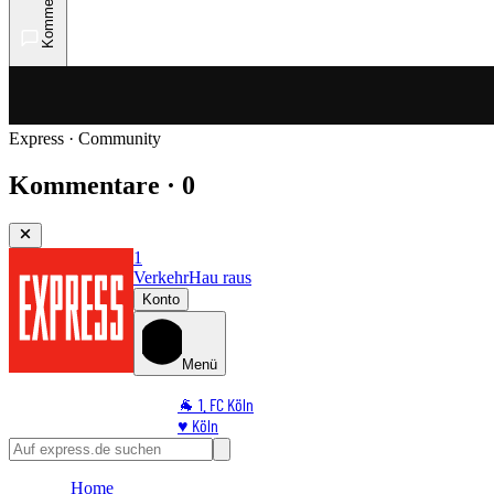
Kommentare
Express · Community
Kommentare · 0
1
Verkehr
Hau raus
Konto
Menü
🐐 1. FC Köln
♥️ Köln
⭐ Promi
🏆 Sport
Home