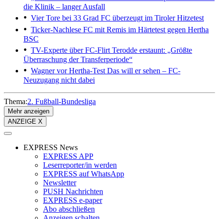
die Klinik – langer Ausfall
Vier Tore bei 33 Grad
FC überzeugt im Tiroler Hitzetest
Ticker-Nachlese
FC mit Remis im Härtetest gegen Hertha
BSC
TV-Experte über FC-Flirt
Terodde erstaunt: „Größte
Überraschung der Transferperiode“
Wagner vor Hertha-Test
Das will er sehen – FC-
Neuzugang nicht dabei
Thema:
2. Fußball-Bundesliga
Mehr anzeigen
ANZEIGE X
EXPRESS News
EXPRESS APP
Leserreporter/in werden
EXPRESS auf WhatsApp
Newsletter
PUSH Nachrichten
EXPRESS e-paper
Abo abschließen
Anzeigen schalten