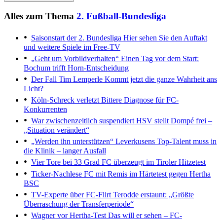
Alles zum Thema
2. Fußball-Bundesliga
Saisonstart der 2. Bundesliga
Hier sehen Sie den Auftakt
und weitere Spiele im Free-TV
„Geht um Vorbildverhalten“
Einen Tag vor dem Start:
Bochum trifft Horn-Entscheidung
Der Fall Tim Lemperle
Kommt jetzt die ganze Wahrheit ans
Licht?
Köln-Schreck verletzt
Bittere Diagnose für FC-
Konkurrenten
War zwischenzeitlich suspendiert
HSV stellt Dompé frei –
„Situation verändert“
„Werden ihn unterstützen“
Leverkusens Top-Talent muss in
die Klinik – langer Ausfall
Vier Tore bei 33 Grad
FC überzeugt im Tiroler Hitzetest
Ticker-Nachlese
FC mit Remis im Härtetest gegen Hertha
BSC
TV-Experte über FC-Flirt
Terodde erstaunt: „Größte
Überraschung der Transferperiode“
Wagner vor Hertha-Test
Das will er sehen – FC-