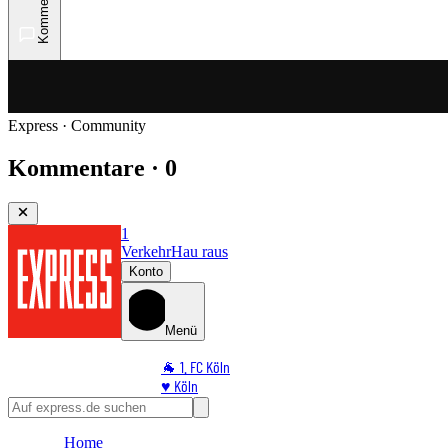
Kommentare
Express · Community
Kommentare · 0
1
Verkehr
Hau raus
Konto
Menü
🐐 1. FC Köln
♥️ Köln
⭐ Promi
🏆 Sport
Home