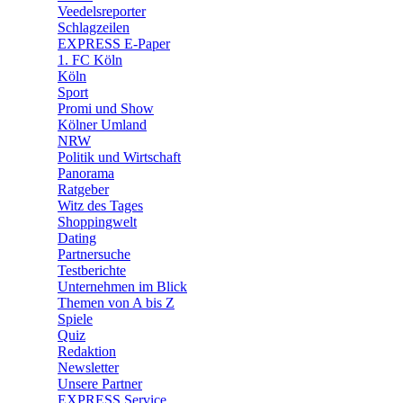
🛒 Shoppingwelt
Veedelsreporter
🧩 Spiele
Schlagzeilen
EXPRESS E-Paper
1. FC Köln
Köln
Sport
Promi und Show
Kölner Umland
NRW
Politik und Wirtschaft
Panorama
Ratgeber
Witz des Tages
Shoppingwelt
Dating
Partnersuche
Testberichte
Unternehmen im Blick
Themen von A bis Z
Spiele
Quiz
Redaktion
Newsletter
Unsere Partner
EXPRESS Service