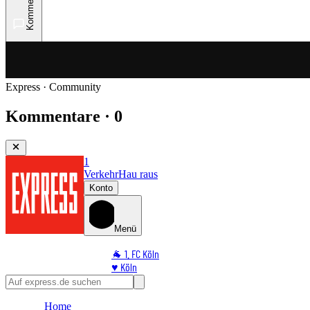
Kommentare
Express · Community
Kommentare · 0
1
Verkehr
Hau raus
Konto
Menü
🐐 1. FC Köln
♥️ Köln
⭐ Promi
🏆 Sport
Home