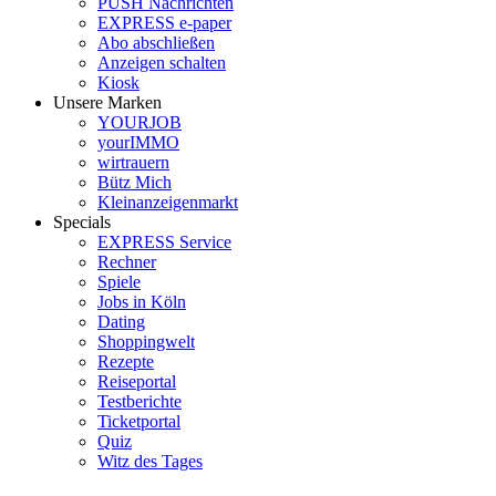
PUSH Nachrichten
EXPRESS e-paper
Abo abschließen
Anzeigen schalten
Kiosk
Unsere Marken
YOURJOB
yourIMMO
wirtrauern
Bütz Mich
Kleinanzeigenmarkt
Specials
EXPRESS Service
Rechner
Spiele
Jobs in Köln
Dating
Shoppingwelt
Rezepte
Reiseportal
Testberichte
Ticketportal
Quiz
Witz des Tages