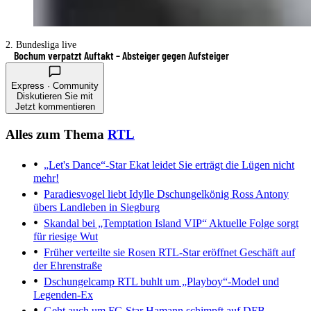
2. Bundesliga live
Bochum verpatzt Auftakt – Absteiger gegen Aufsteiger
Express · Community
Diskutieren Sie mit
Jetzt kommentieren
Alles zum Thema
RTL
„Let's Dance“-Star Ekat leidet
Sie erträgt die Lügen nicht
mehr!
Paradiesvogel liebt Idylle
Dschungelkönig Ross Antony
übers Landleben in Siegburg
Skandal bei „Temptation Island VIP“
Aktuelle Folge sorgt
für riesige Wut
Früher verteilte sie Rosen
RTL-Star eröffnet Geschäft auf
der Ehrenstraße
Dschungelcamp
RTL buhlt um „Playboy“-Model und
Legenden-Ex
Geht auch um FC-Star
Hamann schimpft auf DFB-