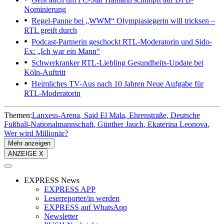
Nominierung
Regel-Panne bei „WWM“
Olympiasiegerin will tricksen –
RTL greift durch
Podcast-Partnerin geschockt
RTL-Moderatorin und Sido-
Ex: „Ich war ein Mann“
Schwerkranker RTL-Liebling
Gesundheits-Update bei
Köln-Auftritt
Heimliches TV-Aus nach 10 Jahren
Neue Aufgabe für
RTL-Moderatorin
Themen:
Lanxess-Arena
Said El Mala
Ehrenstraße
Deutsche
Fußball-Nationalmannschaft
Günther Jauch
Ekaterina Leonova
Wer wird Millionär?
Mehr anzeigen
ANZEIGE X
EXPRESS News
EXPRESS APP
Leserreporter/in werden
EXPRESS auf WhatsApp
Newsletter