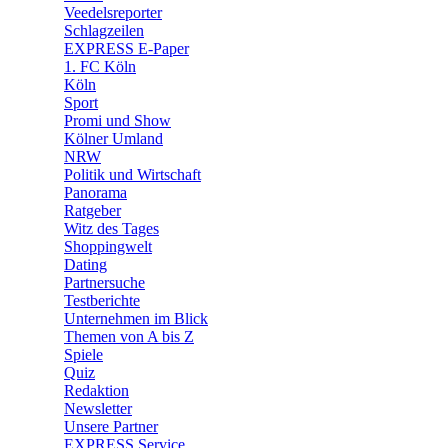
🛒 Shoppingwelt
Veedelsreporter
🧩 Spiele
Schlagzeilen
EXPRESS E-Paper
1. FC Köln
Köln
Sport
Promi und Show
Kölner Umland
NRW
Politik und Wirtschaft
Panorama
Ratgeber
Witz des Tages
Shoppingwelt
Dating
Partnersuche
Testberichte
Unternehmen im Blick
Themen von A bis Z
Spiele
Quiz
Redaktion
Newsletter
Unsere Partner
EXPRESS Service