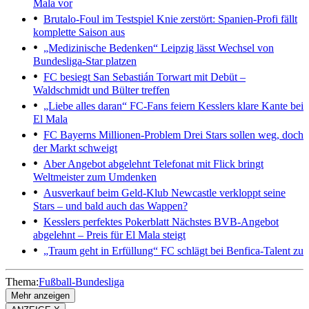
Mala vor
Brutalo-Foul im Testspiel
Knie zerstört: Spanien-Profi fällt
komplette Saison aus
„Medizinische Bedenken“
Leipzig lässt Wechsel von
Bundesliga-Star platzen
FC besiegt San Sebastián
Torwart mit Debüt –
Waldschmidt und Bülter treffen
„Liebe alles daran“
FC-Fans feiern Kesslers klare Kante bei
El Mala
FC Bayerns Millionen-Problem
Drei Stars sollen weg, doch
der Markt schweigt
Aber Angebot abgelehnt
Telefonat mit Flick bringt
Weltmeister zum Umdenken
Ausverkauf beim Geld-Klub
Newcastle verkloppt seine
Stars – und bald auch das Wappen?
Kesslers perfektes Pokerblatt
Nächstes BVB-Angebot
abgelehnt – Preis für El Mala steigt
„Traum geht in Erfüllung“
FC schlägt bei Benfica-Talent zu
Thema:
Fußball-Bundesliga
Mehr anzeigen