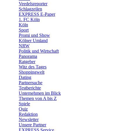
🛒 Shoppingwelt
Veedelsreporter
🧩 Spiele
Schlagzeilen
EXPRESS E-Paper
1. FC Köln
Köln
Sport
Promi und Show
Kölner Umland
NRW
Politik und Wirtschaft
Panorama
Ratgeber
Witz des Tages
Shoppingwelt
Dating
Partnersuche
Testberichte
Unternehmen im Blick
Themen von A bis Z
Spiele
Quiz
Redaktion
Newsletter
Unsere Partner
EXPRESS Service