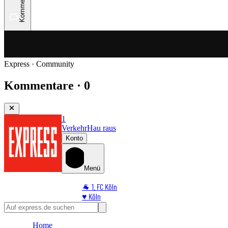
Kommentare
Express · Community
Kommentare · 0
1
Verkehr
Hau raus
Konto
Menü
🐐 1. FC Köln
♥️ Köln
⭐ Promi
🏆 Sport
Home