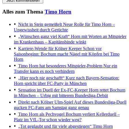
Jetzt kommentieren
Alles zum Thema
Timo Horn
Nicht in Stein gemeißelt
Neue Rolle für Timo Horn –
Ungewissheit durch Gerüchte
„Wünschen ganz viel Kraft“
Horn mit Worten an Mitspieler
im Krankenhaus – Kapitänsbinde winkt
Karriere-Wende für Kölner Keeper
Schon vor
Saisonbeginn: Bochum macht Nägel mit Köpfen bei Timo
Horn
Timo Horn hat besonderes Mitspieler-Problem
Nur ein
Transfer kann es noch verhindern
„Hier noch nie geschafft“
Kurz nach Bayern-Sensation:
Horn spricht über FC-Party in München
Sensation im Duell der Ex-FC-Keeper
Horn rettet Bochum
in München – Urbig mit bitterem Bundesliga-Debüt
Direkt nach Kölner Ulm-Spiel
Auf dieses Bundesliga-Duell
gucken FC-Fans am Samstag ganz genau
Timo Horn als Pechvogel
Bochum verliert Kellerduell –
Platz im VfL-Tor schon wieder weg?
„Tot geglaubt und für viele abgestiegen“
Timo Horn