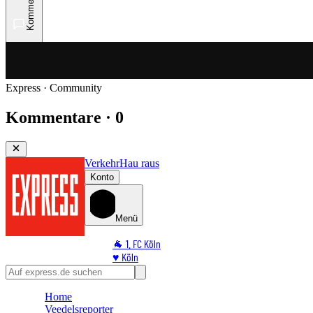
Kommentare
Express · Community
Kommentare · 0
Verkehr
Hau raus
Konto
Menü
🐐 1. FC Köln
♥️ Köln
⭐ Promi
🏆 Sport
Home
🛒 Shoppingwelt
Veedelsreporter