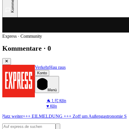
Kommentare
Express · Community
Kommentare · 0
Verkehr
Hau raus
Konto
Menü
🐐 1. FC Köln
♥️ Köln
⭐ Promi
 EILMELDUNG +++
Zoff um Außengastronomie
Stadt knickt ein – s
🏆 Sport
🛒 Shoppingwelt