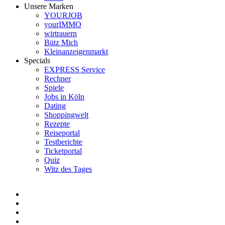
Unsere Marken
YOURJOB
yourIMMO
wirtrauern
Bütz Mich
Kleinanzeigenmarkt
Specials
EXPRESS Service
Rechner
Spiele
Jobs in Köln
Dating
Shoppingwelt
Rezepte
Reiseportal
Testberichte
Ticketportal
Quiz
Witz des Tages