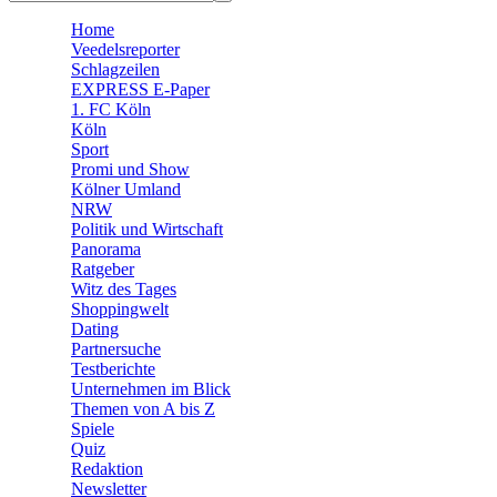
🧩 Spiele
Home
Veedelsreporter
Schlagzeilen
EXPRESS E-Paper
1. FC Köln
Köln
Sport
Promi und Show
Kölner Umland
NRW
Politik und Wirtschaft
Panorama
Ratgeber
Witz des Tages
Shoppingwelt
Dating
Partnersuche
Testberichte
Unternehmen im Blick
Themen von A bis Z
Spiele
Quiz
Redaktion
Newsletter