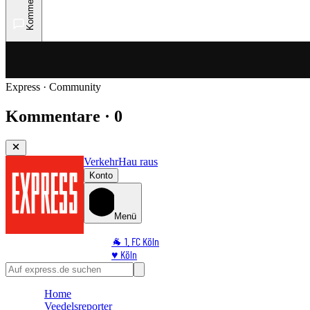
Kommentare
Express · Community
Kommentare · 0
Verkehr
Hau raus
Konto
Menü
🐐 1. FC Köln
♥️ Köln
⭐ Promi
🏆 Sport
Home
🛒 Shoppingwelt
Veedelsreporter