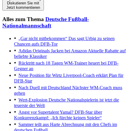
Diskutieren Sie mit
Jetzt kommentieren
Alles zum Thema
Deutsche Fußball-
Nationalmannschaft
„Gar nicht mitbekommen“
Das sagt Urbig zu seinen
Chancen aufs DFB-Tor
Adidas Originals Jacken bei Amazon
Aktuelle Rabatte auf
beliebte Klassiker
Rücktritt nach 18 Tagen
WM-Trainer heuert bei DFB-
Gegner an
Neue Position für Wirtz
Liverpool-Coach erklärt Plan für
DFB-Star
Nach Duell mit Deutschland
Nächster WM-Coach muss
gehen
Wert-Explosion
Deutsche Nationalspielerin ist jetzt die
teuerste der Welt
Angst vor Supertalent Yamal?
DFB-Star über
Konkurrenzkampf: „Ich fürchte keinen Spieler“
Sammer teilt aus
Harte Abrechnung mit den Chefs im
deutschen Fußball