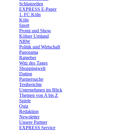
🧩 Spiele
Schlagzeilen
EXPRESS E-Paper
1. FC Köln
Köln
Sport
Promi und Show
Kölner Umland
NRW
Politik und Wirtschaft
Panorama
Ratgeber
Witz des Tages
Shoppingwelt
Dating
Partnersuche
Testberichte
Unternehmen im Blick
Themen von A bis Z
Spiele
Quiz
Redaktion
Newsletter
Unsere Partner
EXPRESS Service