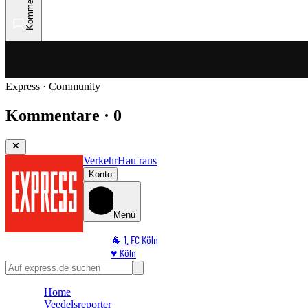
Kommentare
Express · Community
Kommentare · 0
Verkehr
Hau raus
Konto
Menü
🐐 1. FC Köln
♥️ Köln
⭐ Promi
🏆 Sport
Home
🛒 Shoppingwelt
Veedelsreporter