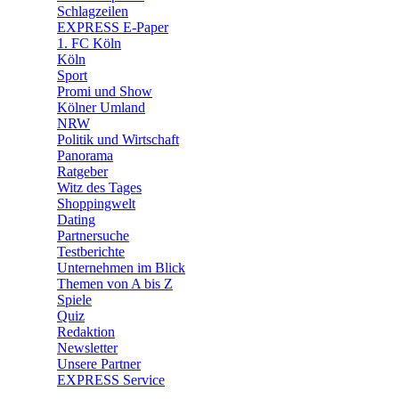
🧩 Spiele
Schlagzeilen
EXPRESS E-Paper
1. FC Köln
Köln
Sport
Promi und Show
Kölner Umland
NRW
Politik und Wirtschaft
Panorama
Ratgeber
Witz des Tages
Shoppingwelt
Dating
Partnersuche
Testberichte
Unternehmen im Blick
Themen von A bis Z
Spiele
Quiz
Redaktion
Newsletter
Unsere Partner
EXPRESS Service