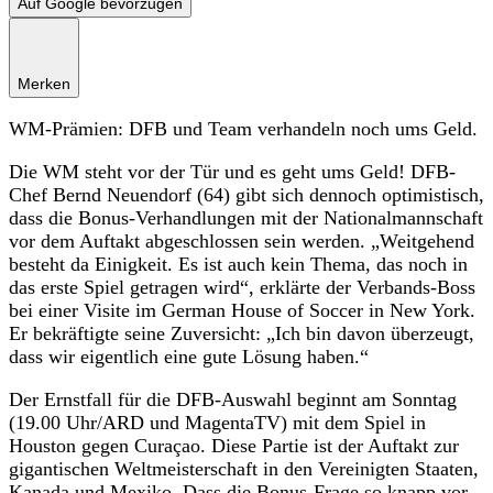
Auf Google bevorzugen
Merken
WM-Prämien: DFB und Team verhandeln noch ums Geld.
Die WM steht vor der Tür und es geht ums Geld! DFB-
Chef Bernd Neuendorf (64) gibt sich dennoch optimistisch,
dass die Bonus-Verhandlungen mit der Nationalmannschaft
vor dem Auftakt abgeschlossen sein werden. „Weitgehend
besteht da Einigkeit. Es ist auch kein Thema, das noch in
das erste Spiel getragen wird“, erklärte der Verbands-Boss
bei einer Visite im German House of Soccer in New York.
Er bekräftigte seine Zuversicht: „Ich bin davon überzeugt,
dass wir eigentlich eine gute Lösung haben.“
Der Ernstfall für die DFB-Auswahl beginnt am Sonntag
(19.00 Uhr/ARD und MagentaTV) mit dem Spiel in
Houston gegen Curaçao. Diese Partie ist der Auftakt zur
gigantischen Weltmeisterschaft in den Vereinigten Staaten,
Kanada und Mexiko. Dass die Bonus-Frage so knapp vor