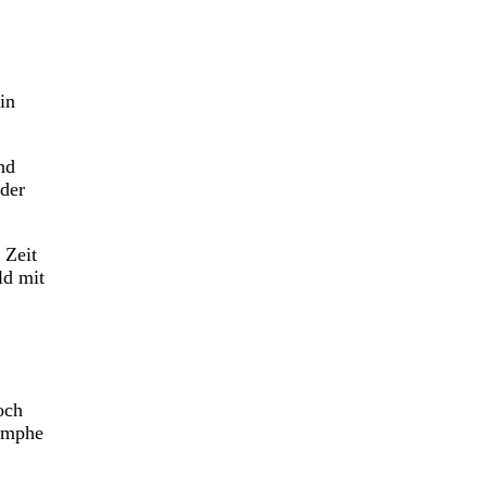
in
nd
 der
 Zeit
ld mit
och
iumphe