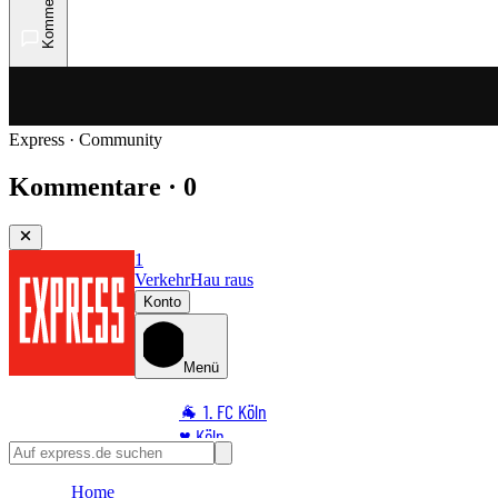
Kommentare
Express · Community
Kommentare · 0
1
Verkehr
Hau raus
Konto
Menü
🐐 1. FC Köln
♥️ Köln
⭐ Promi
Home
🏆 Sport