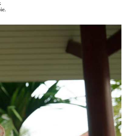
k
ie.