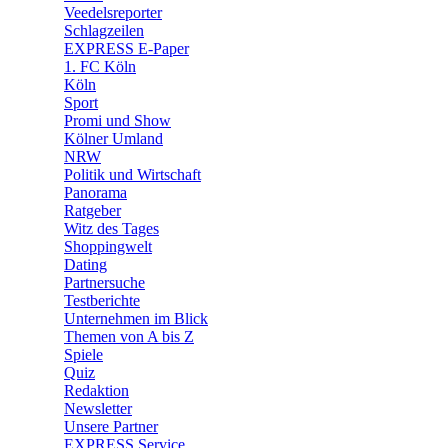
Veedelsreporter
🛒 Shoppingwelt
Schlagzeilen
🧩 Spiele
EXPRESS E-Paper
1. FC Köln
Köln
Sport
Promi und Show
Kölner Umland
NRW
Politik und Wirtschaft
Panorama
Ratgeber
Witz des Tages
Shoppingwelt
Dating
Partnersuche
Testberichte
Unternehmen im Blick
Themen von A bis Z
Spiele
Quiz
Redaktion
Newsletter
Unsere Partner
EXPRESS Service