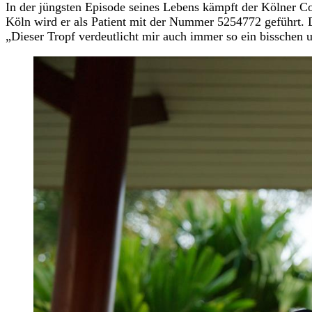
In der jüngsten Episode seines Lebens kämpft der Kölner C
Köln wird er als Patient mit der Nummer 5254772 geführt. 
„Dieser Tropf verdeutlicht mir auch immer so ein bisschen u