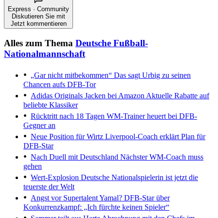
Express · Community
Diskutieren Sie mit
Jetzt kommentieren
Alles zum Thema
Deutsche Fußball-
Nationalmannschaft
„Gar nicht mitbekommen“
Das sagt Urbig zu seinen
Chancen aufs DFB-Tor
Adidas Originals Jacken bei Amazon
Aktuelle Rabatte auf
beliebte Klassiker
Rücktritt nach 18 Tagen
WM-Trainer heuert bei DFB-
Gegner an
Neue Position für Wirtz
Liverpool-Coach erklärt Plan für
DFB-Star
Nach Duell mit Deutschland
Nächster WM-Coach muss
gehen
Wert-Explosion
Deutsche Nationalspielerin ist jetzt die
teuerste der Welt
Angst vor Supertalent Yamal?
DFB-Star über
Konkurrenzkampf: „Ich fürchte keinen Spieler“