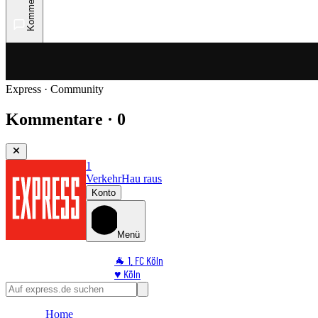
Kommentare
Express · Community
Kommentare · 0
1
Verkehr
Hau raus
Konto
Menü
🐐 1. FC Köln
♥️ Köln
⭐ Promi
🏆 Sport
Home