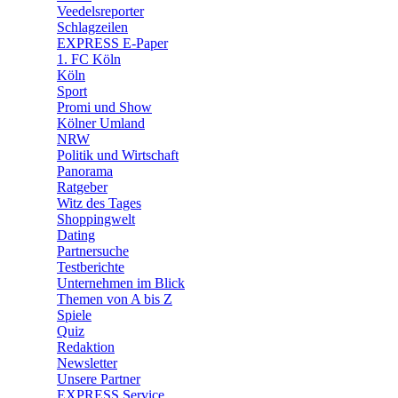
🛒 Shoppingwelt
Veedelsreporter
🧩 Spiele
Schlagzeilen
EXPRESS E-Paper
1. FC Köln
Köln
Sport
Promi und Show
Kölner Umland
NRW
Politik und Wirtschaft
Panorama
Ratgeber
Witz des Tages
Shoppingwelt
Dating
Partnersuche
Testberichte
Unternehmen im Blick
Themen von A bis Z
Spiele
Quiz
Redaktion
Newsletter
Unsere Partner
EXPRESS Service