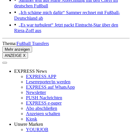
Sammer teilt aus
Harte Abrechnung mit den Chefs im
deutschen Fußball
„Ich schäme mich dafür“
Sammer rechnet mit Fußball-
Deutschland ab
„Es war turbulent“
Jetzt packt Eintracht-Star über den
Riera-Zoff aus
Thema:
Fußball Transfers
Mehr anzeigen
ANZEIGE X
EXPRESS News
EXPRESS APP
Leserreporter/in werden
EXPRESS auf WhatsApp
Newsletter
PUSH Nachrichten
EXPRESS e-paper
Abo abschließen
Anzeigen schalten
Kiosk
Unsere Marken
YOURJOB