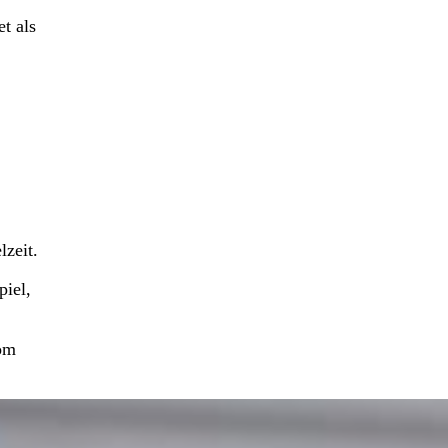
t als
zeit.
piel,
vom