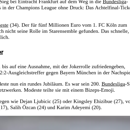
Sieg bei Eintracht Frankfurt auf dem Weg in die
Bundesliga
-
in der Champions League ohne Druck: Das Achtelfinal-Ticke
este
(34). Der für fünf Millionen Euro vom 1. FC Köln zum
ch nicht seine Rolle im Starensemble gefunden. Das schnelle,
lich.
er
 bis auf eine Ausnahme, mit der Jokerrolle zufriedengeben,
:2-Ausgleichstreffer gegen Bayern München in der Nachspiel
deste nun ein rundes Jubiläum. Es war sein 200.
Bundesliga
-S
Netzwerken. Modeste teilte sie mit einem Bizeps-Emoji.
llegen wie Dejan Ljubicic (25) oder Kingsley Ehizibue (27), 
17), Salih Özcan (24) und Karim Adeyemi (20).