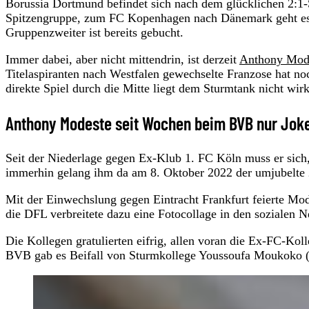
Borussia Dortmund befindet sich nach dem glücklichen 2:1-
Spitzengruppe, zum FC Kopenhagen nach Dänemark geht es 
Gruppenzweiter ist bereits gebucht.
Immer dabei, aber nicht mittendrin, ist derzeit
Anthony Mod
Titelaspiranten nach Westfalen gewechselte Franzose hat no
direkte Spiel durch die Mitte liegt dem Sturmtank nicht wirk
Anthony Modeste seit Wochen beim BVB nur Jok
Seit der Niederlage gegen Ex-Klub 1. FC Köln muss er sich,
immerhin gelang ihm da am 8. Oktober 2022 der umjubelte 2
Mit der Einwechslung gegen Eintracht Frankfurt feierte Mo
die DFL verbreitete dazu eine Fotocollage in den sozialen 
Die Kollegen gratulierten eifrig, allen voran die Ex-FC-Ko
BVB gab es Beifall von Sturmkollege Youssoufa Moukoko (