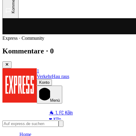
Kommentare
Express · Community
Kommentare · 0
1
Verkehr
Hau raus
Konto
Menü
🐐 1. FC Köln
♥️ Köln
⭐ Promi
Home
🏆 Sport