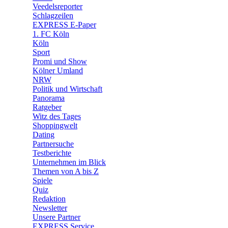
Veedelsreporter
🛒 Shoppingwelt
Schlagzeilen
🧩 Spiele
EXPRESS E-Paper
1. FC Köln
Köln
Sport
Promi und Show
Kölner Umland
NRW
Politik und Wirtschaft
Panorama
Ratgeber
Witz des Tages
Shoppingwelt
Dating
Partnersuche
Testberichte
Unternehmen im Blick
Themen von A bis Z
Spiele
Quiz
Redaktion
Newsletter
Unsere Partner
EXPRESS Service