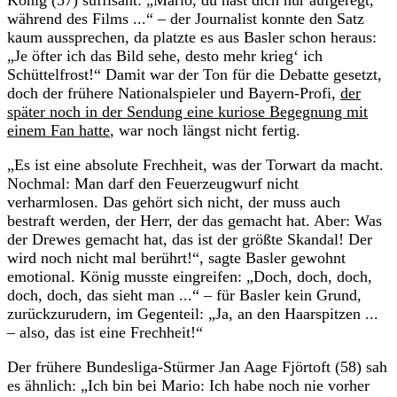
während des Films ...“ – der Journalist konnte den Satz
kaum aussprechen, da platzte es aus Basler schon heraus:
„Je öfter ich das Bild sehe, desto mehr krieg‘ ich
Schüttelfrost!“ Damit war der Ton für die Debatte gesetzt,
doch der frühere Nationalspieler und Bayern-Profi,
der
später noch in der Sendung eine kuriose Begegnung mit
einem Fan hatte
, war noch längst nicht fertig.
„Es ist eine absolute Frechheit, was der Torwart da macht.
Nochmal: Man darf den Feuerzeugwurf nicht
verharmlosen. Das gehört sich nicht, der muss auch
bestraft werden, der Herr, der das gemacht hat. Aber: Was
der Drewes gemacht hat, das ist der größte Skandal! Der
wird noch nicht mal berührt!“, sagte Basler gewohnt
emotional. König musste eingreifen: „Doch, doch, doch,
doch, doch, das sieht man ...“ – für Basler kein Grund,
zurückzurudern, im Gegenteil: „Ja, an den Haarspitzen ...
– also, das ist eine Frechheit!“
Der frühere Bundesliga-Stürmer Jan Aage Fjörtoft (58) sah
es ähnlich: „Ich bin bei Mario: Ich habe noch nie vorher