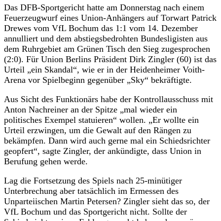
Das DFB-Sportgericht hatte am Donnerstag nach einem
Feuerzeugwurf eines Union-Anhängers auf Torwart Patrick
Drewes vom VfL Bochum das 1:1 vom 14. Dezember
annulliert und dem abstiegsbedrohten Bundesligisten aus
dem Ruhrgebiet am Grünen Tisch den Sieg zugesprochen
(2:0). Für Union Berlins Präsident Dirk Zingler (60) ist das
Urteil „ein Skandal“, wie er in der Heidenheimer Voith-
Arena vor Spielbeginn gegenüber „Sky“ bekräftigte.
Aus Sicht des Funktionärs habe der Kontrollausschuss mit
Anton Nachreiner an der Spitze „mal wieder ein
politisches Exempel statuieren“ wollen. „Er wollte ein
Urteil erzwingen, um die Gewalt auf den Rängen zu
bekämpfen. Dann wird auch gerne mal ein Schiedsrichter
geopfert“, sagte Zingler, der ankündigte, dass Union in
Berufung gehen werde.
Lag die Fortsetzung des Spiels nach 25-minütiger
Unterbrechung aber tatsächlich im Ermessen des
Unparteiischen Martin Petersen? Zingler sieht das so, der
VfL Bochum und das Sportgericht nicht. Sollte der