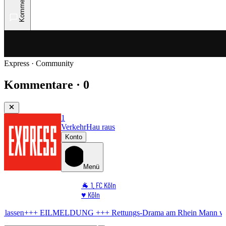
Kommentare
Express · Community
Kommentare · 0
1
Verkehr
Hau raus
Konto
Menü
🐐 1. FC Köln
♥️ Köln
⭐ Promi
 EILMELDUNG +++
Rettungs-Drama am Rhein
Mann will sich nicht r
🏆 Sport