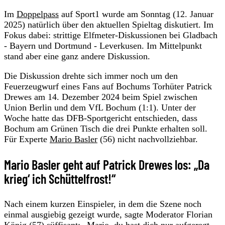
Im
Doppelpass
auf Sport1 wurde am Sonntag (12. Januar
2025) natürlich über den aktuellen Spieltag diskutiert. Im
Fokus dabei: strittige Elfmeter-Diskussionen bei Gladbach
- Bayern und Dortmund - Leverkusen. Im Mittelpunkt
stand aber eine ganz andere Diskussion.
Die Diskussion drehte sich immer noch um den
Feuerzeugwurf eines Fans auf Bochums Torhüter Patrick
Drewes am 14. Dezember 2024 beim Spiel zwischen
Union Berlin und dem VfL Bochum (1:1). Unter der
Woche hatte das DFB-Sportgericht entschieden, dass
Bochum am Grünen Tisch die drei Punkte erhalten soll.
Für Experte
Mario Basler
(56) nicht nachvollziehbar.
Mario Basler geht auf Patrick Drewes los: „Da
krieg‘ ich Schüttelfrost!“
Nach einem kurzen Einspieler, in dem die Szene noch
einmal ausgiebig gezeigt wurde, sagte Moderator Florian
König (57) süffisant: „Mario, du hast dich nur aufgeregt,