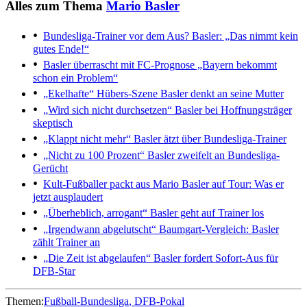
Alles zum Thema
Mario Basler
Bundesliga-Trainer vor dem Aus?
Basler: „Das nimmt kein
gutes Ende!“
Basler überrascht mit FC-Prognose
„Bayern bekommt
schon ein Problem“
„Ekelhafte“ Hübers-Szene
Basler denkt an seine Mutter
„Wird sich nicht durchsetzen“
Basler bei Hoffnungsträger
skeptisch
„Klappt nicht mehr“
Basler ätzt über Bundesliga-Trainer
„Nicht zu 100 Prozent“
Basler zweifelt an Bundesliga-
Gerücht
Kult-Fußballer packt aus
Mario Basler auf Tour: Was er
jetzt ausplaudert
„Überheblich, arrogant“
Basler geht auf Trainer los
„Irgendwann abgelutscht“
Baumgart-Vergleich: Basler
zählt Trainer an
„Die Zeit ist abgelaufen“
Basler fordert Sofort-Aus für
DFB-Star
Themen:
Fußball-Bundesliga
DFB-Pokal