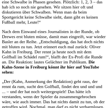
eine Schwalbe in Phasen gesehen. Plötzlich: 1, 2, 3 – das
hab ich so noch nie gesehen. Wir sitzen hier oft und
diskutieren über Schwalben. Wenn man da beim
Sportgericht keine Schwalbe sieht, dann gibt es keinen
Fußball mehr, Leute!“
Nach dem Einwand eines Journalisten in der Runde, ob
Drewes erst bluten müsse, damit man eingreift, war wieder
Basler an der Reihe. „Entschuldigung, das hat doch nichts
mit bluten zu tun. Jetzt erinnert euch mal zurück: Oliver
Kahn in Freiburg. Der rennt ja heute noch mit dem
Golfball im Schädel rum!“, blafft der Ex-Profi die Runde
an. Die Reaktion: lautes Gelächter im Publikum.
Die
Kahn-Szene in Freiburg könnt ihr hier auf YouTube
sehen:
„Der (Kahn, Anmerkung der Redaktion) geht raus, der
rennt da rum, sucht den Golfball, findet den und und und
... – und der hat noch weitergespielt! Das hätte ich
verstanden, wenn der Spieler da zusammengebrochen
wäre, wie auch immer. Das hat nichts damit zu tun, ob der
getroffen wird. Nochmal, man darf es nicht verharmlosen,