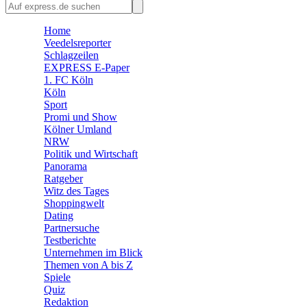
🛒 Shoppingwelt
🧩 Spiele
Home
Veedelsreporter
Schlagzeilen
EXPRESS E-Paper
1. FC Köln
Köln
Sport
Promi und Show
Kölner Umland
NRW
Politik und Wirtschaft
Panorama
Ratgeber
Witz des Tages
Shoppingwelt
Dating
Partnersuche
Testberichte
Unternehmen im Blick
Themen von A bis Z
Spiele
Quiz
Redaktion