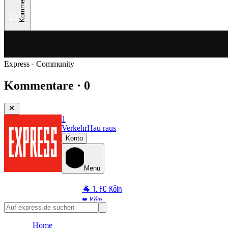
Kommentare
Express · Community
Kommentare · 0
1
Verkehr
Hau raus
Konto
Menü
🐐 1. FC Köln
♥️ Köln
⭐ Promi
Home
🏆 Sport