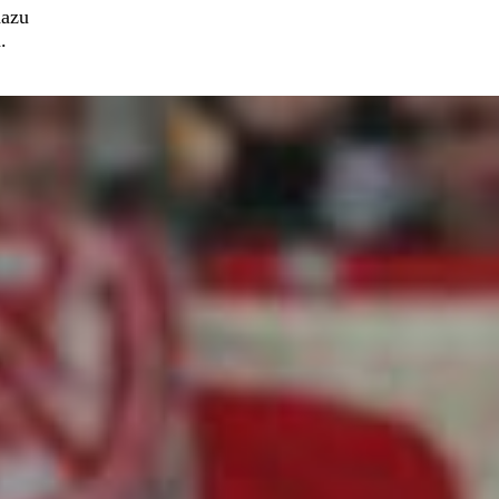
dazu
.