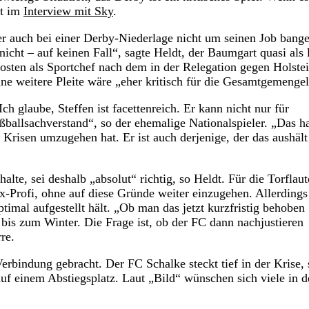
dt im
Interview mit Sky
.
ner auch bei einer Derby-Niederlage nicht um seinen Job bang
icht – auf keinen Fall“, sagte Heldt, der Baumgart quasi als l
Posten als Sportchef nach dem in der Relegation gegen Holste
ne weitere Pleite wäre „eher kritisch für die Gesamtgemenge
h glaube, Steffen ist facettenreich. Er kann nicht nur für
ballsachverstand“, so der ehemalige Nationalspieler. „Das ha
 Krisen umzugehen hat. Er ist auch derjenige, der das aushäl
lte, sei deshalb „absolut“ richtig, so Heldt. Für die Torflaut
Ex-Profi, ohne auf diese Gründe weiter einzugehen. Allerdings
timal aufgestellt hält. „Ob man das jetzt kurzfristig behoben
bis zum Winter. Die Frage ist, ob der FC dann nachjustieren
re.
rbindung gebracht. Der FC Schalke steckt tief in der Krise, 
uf einem Abstiegsplatz. Laut „Bild“ wünschen sich viele in d