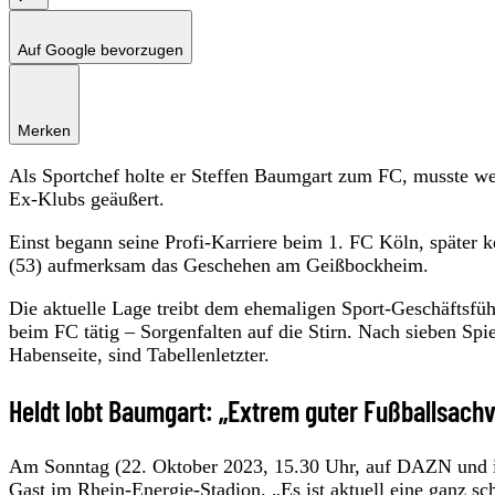
Auf Google bevorzugen
Merken
Als Sportchef holte er Steffen Baumgart zum FC, musste wen
Ex-Klubs geäußert.
Einst begann seine Profi-Karriere beim 1. FC Köln, später 
(53) aufmerksam das Geschehen am Geißbockheim.
Die aktuelle Lage treibt dem ehemaligen Sport-Geschäftsfüh
beim FC tätig – Sorgenfalten auf die Stirn. Nach sieben Spi
Habenseite, sind Tabellenletzter.
Heldt lobt Baumgart: „Extrem guter Fußballsach
Am Sonntag (22. Oktober 2023, 15.30 Uhr, auf DAZN und 
Gast im Rhein-Energie-Stadion. „Es ist aktuell eine ganz sch