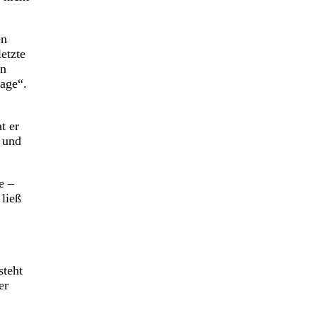
en
etzte
in
lage“.
t er
t und
e –
 ließ
steht
er