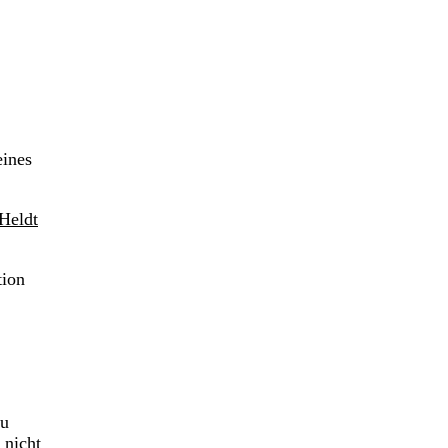
eines
Heldt
tion
zu
 nicht