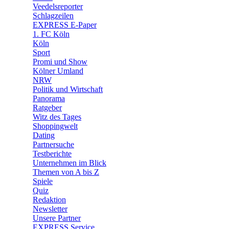
Veedelsreporter
🛒 Shoppingwelt
Schlagzeilen
🧩 Spiele
EXPRESS E-Paper
1. FC Köln
Köln
Sport
Promi und Show
Kölner Umland
NRW
Politik und Wirtschaft
Panorama
Ratgeber
Witz des Tages
Shoppingwelt
Dating
Partnersuche
Testberichte
Unternehmen im Blick
Themen von A bis Z
Spiele
Quiz
Redaktion
Newsletter
Unsere Partner
EXPRESS Service