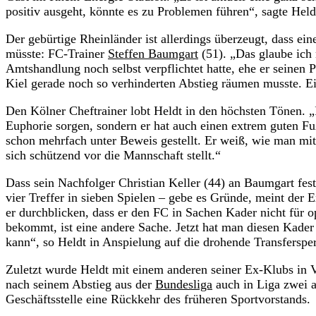
positiv ausgeht, könnte es zu Problemen führen“, sagte Hel
Der gebürtige Rheinländer ist allerdings überzeugt, dass ei
müsste: FC-Trainer
Steffen Baumgart
(51). „Das glaube ich n
Amtshandlung noch selbst verpflichtet hatte, ehe er seinen 
Kiel gerade noch so verhinderten Abstieg räumen musste. Ei
Den Kölner Cheftrainer lobt Heldt in den höchsten Tönen. „Ic
Euphorie sorgen, sondern er hat auch einen extrem guten Fuß
schon mehrfach unter Beweis gestellt. Er weiß, wie man mit
sich schützend vor die Mannschaft stellt.“
Dass sein Nachfolger Christian Keller (44) an Baumgart festha
vier Treffer in sieben Spielen – gebe es Gründe, meint der 
er durchblicken, dass er den FC in Sachen Kader nicht für op
bekommt, ist eine andere Sache. Jetzt hat man diesen Kader 
kann“, so Heldt in Anspielung auf die drohende Transfersper
Zuletzt wurde Heldt mit einem anderen seiner Ex-Klubs in Ve
nach seinem Abstieg aus der
Bundesliga
auch in Liga zwei a
Geschäftsstelle eine Rückkehr des früheren Sportvorstands.