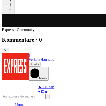
Kommentare
Express · Community
Kommentare · 0
1
Verkehr
Hau raus
Konto
Menü
🐐 1. FC Köln
♥️ Köln
⭐ Promi
🏆 Sport
Home