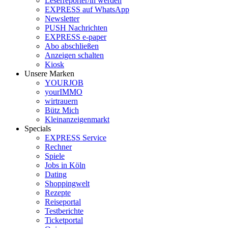
Leserreporter/in werden
EXPRESS auf WhatsApp
Newsletter
PUSH Nachrichten
EXPRESS e-paper
Abo abschließen
Anzeigen schalten
Kiosk
Unsere Marken
YOURJOB
yourIMMO
wirtrauern
Bütz Mich
Kleinanzeigenmarkt
Specials
EXPRESS Service
Rechner
Spiele
Jobs in Köln
Dating
Shoppingwelt
Rezepte
Reiseportal
Testberichte
Ticketportal