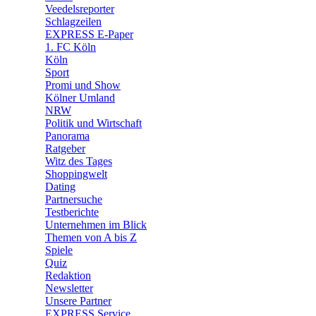
🛒 Shoppingwelt
Veedelsreporter
🧩 Spiele
Schlagzeilen
EXPRESS E-Paper
1. FC Köln
Köln
Sport
Promi und Show
Kölner Umland
NRW
Politik und Wirtschaft
Panorama
Ratgeber
Witz des Tages
Shoppingwelt
Dating
Partnersuche
Testberichte
Unternehmen im Blick
Themen von A bis Z
Spiele
Quiz
Redaktion
Newsletter
Unsere Partner
EXPRESS Service