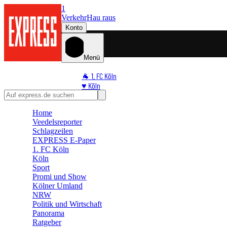
1
Verkehr
Hau raus
Konto
Menü
🐐 1. FC Köln
♥️ Köln
⭐ Promi
🏆 Sport
Home
Veedelsreporter
🛒 Shoppingwelt
Schlagzeilen
🧩 Spiele
EXPRESS E-Paper
1. FC Köln
Köln
Sport
Promi und Show
Kölner Umland
NRW
Politik und Wirtschaft
Panorama
Ratgeber