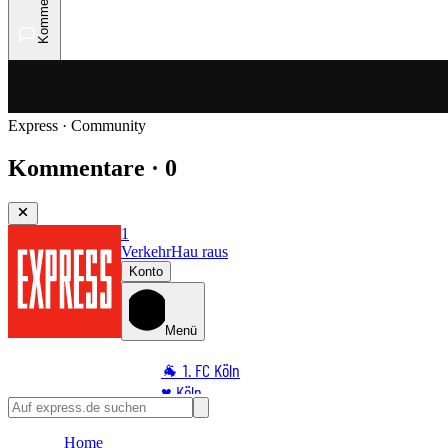
Kommentare
Express · Community
Kommentare · 0
1
Verkehr
Hau raus
Konto
Menü
🐐 1. FC Köln
♥️ Köln
⭐ Promi
Home
🏆 Sport