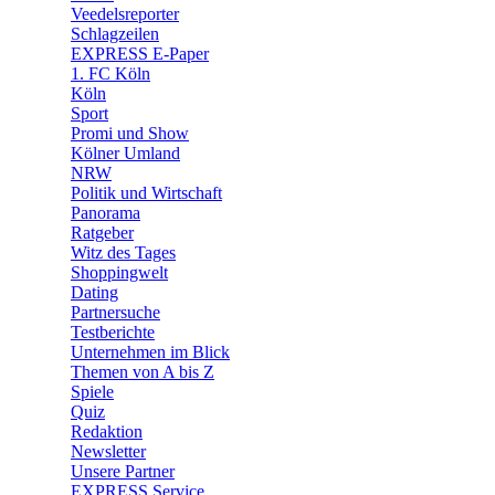
Veedelsreporter
🛒 Shoppingwelt
Schlagzeilen
🧩 Spiele
EXPRESS E-Paper
1. FC Köln
Köln
Sport
Promi und Show
Kölner Umland
NRW
Politik und Wirtschaft
Panorama
Ratgeber
Witz des Tages
Shoppingwelt
Dating
Partnersuche
Testberichte
Unternehmen im Blick
Themen von A bis Z
Spiele
Quiz
Redaktion
Newsletter
Unsere Partner
EXPRESS Service