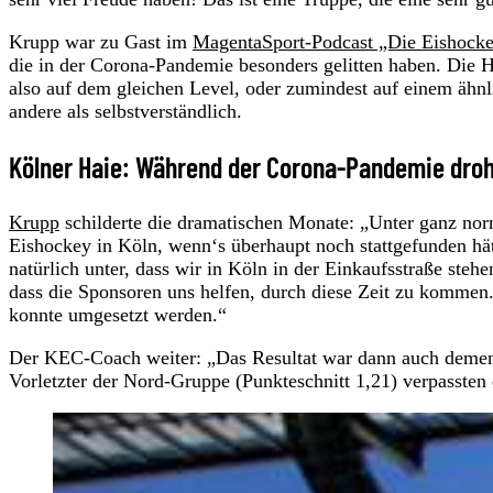
Krupp war zu Gast im
MagentaSport-Podcast „Die Eishock
die in der Corona-Pandemie besonders gelitten haben. Die Ha
also auf dem gleichen Level, oder zumindest auf einem ähnl
andere als selbstverständlich.
Kölner Haie: Während der Corona-Pandemie droh
Krupp
schilderte die dramatischen Monate: „Unter ganz no
Eishockey in Köln, wenn‘s überhaupt noch stattgefunden hät
natürlich unter, dass wir in Köln in der Einkaufsstraße steh
dass die Sponsoren uns helfen, durch diese Zeit zu kommen. 
konnte umgesetzt werden.“
Der KEC-Coach weiter: „Das Resultat war dann auch dements
Vorletzter der Nord-Gruppe (Punkteschnitt 1,21) verpassten 