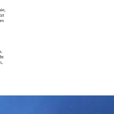
ie,
tzt
es
n.
ht
n,