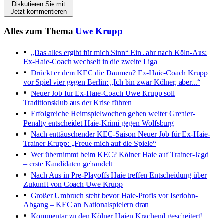
Diskutieren Sie mit
Jetzt kommentieren
Alles zum Thema
Uwe Krupp
„Das alles ergibt für mich Sinn“
Ein Jahr nach Köln-Aus:
Ex-Haie-Coach wechselt in die zweite Liga
Drückt er dem KEC die Daumen?
Ex-Haie-Coach Krupp
vor Spiel vier gegen Berlin: „Ich bin zwar Kölner, aber...“
Neuer Job für Ex-Haie-Coach
Uwe Krupp soll
Traditionsklub aus der Krise führen
Erfolgreiche Heimspielwochen gehen weiter
Grenier-
Penalty entscheidet Haie-Krimi gegen Wolfsburg
Nach enttäuschender KEC-Saison
Neuer Job für Ex-Haie-
Trainer Krupp: „Freue mich auf die Spiele“
Wer übernimmt beim KEC?
Kölner Haie auf Trainer-Jagd
– erste Kandidaten gehandelt
Nach Aus in Pre-Playoffs
Haie treffen Entscheidung über
Zukunft von Coach Uwe Krupp
Großer Umbruch steht bevor
Haie-Profis vor Iserlohn-
Abgang – KEC an Nationalspielern dran
Kommentar zu den Kölner Haien
Krachend gescheitert!