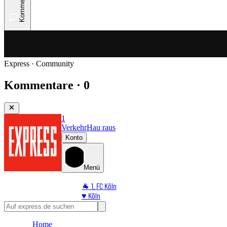
Kommentare
Express · Community
Kommentare · 0
1
Verkehr
Hau raus
Konto
Menü
🐐 1. FC Köln
♥️ Köln
⭐ Promi
🏆 Sport
Home