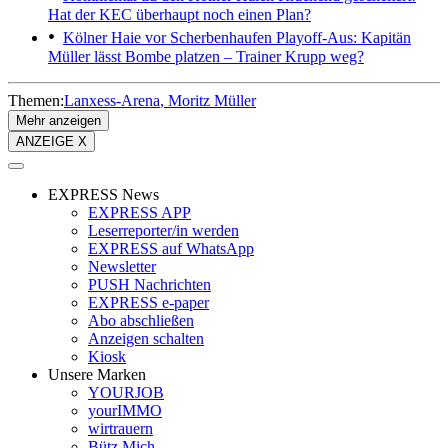
Hat der KEC überhaupt noch einen Plan?
Kölner Haie vor Scherbenhaufen
Playoff-Aus: Kapitän
Müller lässt Bombe platzen – Trainer Krupp weg?
Themen:
Lanxess-Arena
Moritz Müller
Mehr anzeigen
ANZEIGE X
EXPRESS News
EXPRESS APP
Leserreporter/in werden
EXPRESS auf WhatsApp
Newsletter
PUSH Nachrichten
EXPRESS e-paper
Abo abschließen
Anzeigen schalten
Kiosk
Unsere Marken
YOURJOB
yourIMMO
wirtrauern
Bütz Mich