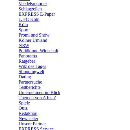
🛒 Shoppingwelt
Veedelsreporter
🧩 Spiele
Schlagzeilen
EXPRESS E-Paper
1. FC Köln
Köln
Sport
Promi und Show
Kölner Umland
NRW
Politik und Wirtschaft
Panorama
Ratgeber
Witz des Tages
Shoppingwelt
Dating
Partnersuche
Testberichte
Unternehmen im Blick
Themen von A bis Z
Spiele
Quiz
Redaktion
Newsletter
Unsere Partner
EXPRESS Service