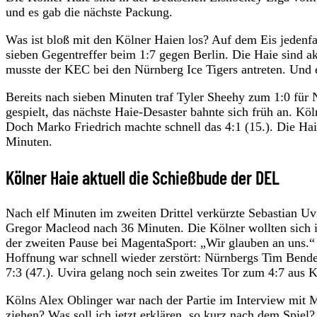
und es gab die nächste Packung.
Was ist bloß mit den Kölner Haien los? Auf dem Eis jedenfa
sieben Gegentreffer beim 1:7 gegen Berlin. Die Haie sind a
musste der KEC bei den Nürnberg Ice Tigers antreten. Und e
Bereits nach sieben Minuten traf Tyler Sheehy zum 1:0 für 
gespielt, das nächste Haie-Desaster bahnte sich früh an. Kö
Doch Marko Friedrich machte schnell das 4:1 (15.). Die Hai
Minuten.
Kölner Haie aktuell die Schießbude der DEL
Nach elf Minuten im zweiten Drittel verkürzte Sebastian Uv
Gregor Macleod nach 36 Minuten. Die Kölner wollten sich 
der zweiten Pause bei MagentaSport: „Wir glauben an uns.“
Hoffnung war schnell wieder zerstört: Nürnbergs Tim Bender 
7:3 (47.). Uvira gelang noch sein zweites Tor zum 4:7 aus K
Kölns Alex Oblinger war nach der Partie im Interview mit Ma
ziehen? Was soll ich jetzt erklären, so kurz nach dem Spiel?