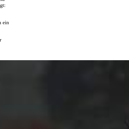
gt:
n ein
r