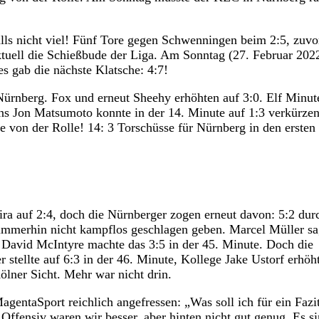
lls nicht viel! Fünf Tore gegen Schwenningen beim 2:5, zuvo
ktuell die Schießbude der Liga. Am Sonntag (27. Februar 202
s gab die nächste Klatsche: 4:7!
Nürnberg. Fox und erneut Sheehy erhöhten auf 3:0. Elf Minut
lns Jon Matsumoto konnte in der 14. Minute auf 1:3 verkürzen
e von der Rolle! 14: 3 Torschüsse für Nürnberg in den ersten
ira auf 2:4, doch die Nürnberger zogen erneut davon: 5:2 dur
immerhin nicht kampflos geschlagen geben. Marcel Müller sa
 David McIntyre machte das 3:5 in der 45. Minute. Doch die
stellte auf 6:3 in der 46. Minute, Kollege Jake Ustorf erhöh
ölner Sicht. Mehr war nicht drin.
gentaSport reichlich angefressen: „Was soll ich für ein Fazi
 Offensiv waren wir besser, aber hinten nicht gut genug. Es s