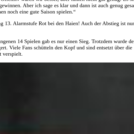
ewinnen. Aber ich sage es klar und dann ist auch genug gesa
en noch eine gute Saison spielen.“
ng 13. Alarmstufe Rot bei den Haien! Auch der Abstieg ist nu
gangenen 14 Spielen gab es nur einen Sieg. Trotzdem wurde de
gert. Viele Fans schütteln den Kopf und sind entsetzt über die
verspielt.