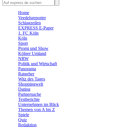
🛒 Shoppingwelt
Home
🧩 Spiele
Veedelsreporter
Schlagzeilen
EXPRESS E-Paper
1. FC Köln
Köln
Sport
Promi und Show
Kölner Umland
NRW
Politik und Wirtschaft
Panorama
Ratgeber
Witz des Tages
Shoppingwelt
Dating
Partnersuche
Testberichte
Unternehmen im Blick
Themen von A bis Z
Spiele
Quiz
Redaktion