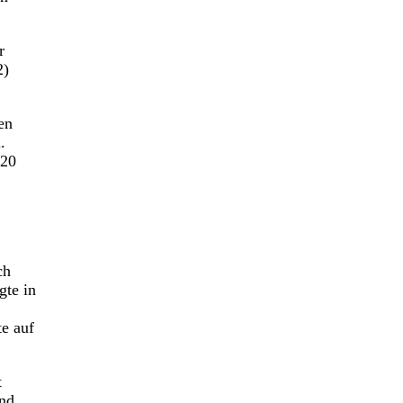
r
2)
en
.
 20
ch
gte in
te auf
t
ind