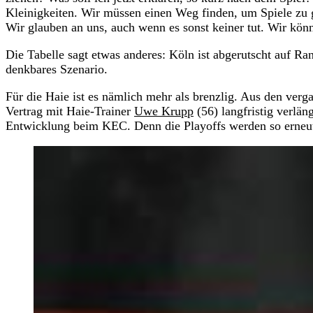
Kleinigkeiten. Wir müssen einen Weg finden, um Spiele zu g
Wir glauben an uns, auch wenn es sonst keiner tut. Wir könn
Die Tabelle sagt etwas anderes: Köln ist abgerutscht auf Ra
denkbares Szenario.
Für die Haie ist es nämlich mehr als brenzlig. Aus den ver
Vertrag mit Haie-Trainer
Uwe Krupp
(56) langfristig verlän
Entwicklung beim KEC. Denn die Playoffs werden so erneut 