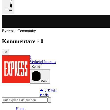
Kommentare
Express · Community
Kommentare · 0
1
Verkehr
Hau raus
Konto
Menü
🐐 1. FC Köln
♥️ Köln
⭐ Promi
🏆 Sport
Home