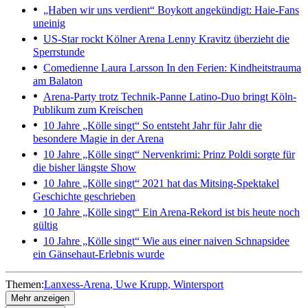
„Haben wir uns verdient“
Boykott angekündigt: Haie-Fans
uneinig
US-Star rockt Kölner Arena
Lenny Kravitz überzieht die
Sperrstunde
Comedienne Laura Larsson
In den Ferien: Kindheitstrauma
am Balaton
Arena-Party trotz Technik-Panne
Latino-Duo bringt Köln-
Publikum zum Kreischen
10 Jahre „Kölle singt“
So entsteht Jahr für Jahr die
besondere Magie in der Arena
10 Jahre „Kölle singt“
Nervenkrimi: Prinz Poldi sorgte für
die bisher längste Show
10 Jahre „Kölle singt“
2021 hat das Mitsing-Spektakel
Geschichte geschrieben
10 Jahre „Kölle singt“
Ein Arena-Rekord ist bis heute noch
gültig
10 Jahre „Kölle singt“
Wie aus einer naiven Schnapsidee
ein Gänsehaut-Erlebnis wurde
Themen:
Lanxess-Arena
Uwe Krupp
Wintersport
Mehr anzeigen