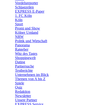
🛒 Shoppingwelt
Veedelsreporter
🧩 Spiele
Schlagzeilen
EXPRESS E-Paper
1. FC Köln
Köln
Sport
Promi und Show
Kölner Umland
NRW
Politik und Wirtschaft
Panorama
Ratgeber
Witz des Tages
Shoppingwelt
Dating
Partnersuche
Testberichte
Unternehmen im Blick
Themen von A bis Z
Spiele
Quiz
Redaktion
Newsletter
Unsere Partner
EXPRESS Service