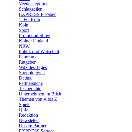
🛒 Shoppingwelt
Veedelsreporter
🧩 Spiele
Schlagzeilen
EXPRESS E-Paper
1. FC Köln
Köln
Sport
Promi und Show
Kölner Umland
NRW
Politik und Wirtschaft
Panorama
Ratgeber
Witz des Tages
Shoppingwelt
Dating
Partnersuche
Testberichte
Unternehmen im Blick
Themen von A bis Z
Spiele
Quiz
Redaktion
Newsletter
Unsere Partner
EXPRESS Service