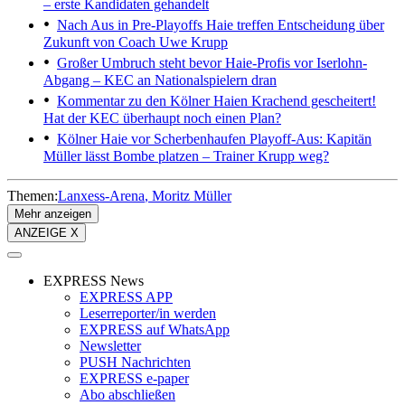
– erste Kandidaten gehandelt
Nach Aus in Pre-Playoffs
Haie treffen Entscheidung über
Zukunft von Coach Uwe Krupp
Großer Umbruch steht bevor
Haie-Profis vor Iserlohn-
Abgang – KEC an Nationalspielern dran
Kommentar zu den Kölner Haien
Krachend gescheitert!
Hat der KEC überhaupt noch einen Plan?
Kölner Haie vor Scherbenhaufen
Playoff-Aus: Kapitän
Müller lässt Bombe platzen – Trainer Krupp weg?
Themen:
Lanxess-Arena
Moritz Müller
Mehr anzeigen
ANZEIGE X
EXPRESS News
EXPRESS APP
Leserreporter/in werden
EXPRESS auf WhatsApp
Newsletter
PUSH Nachrichten
EXPRESS e-paper
Abo abschließen