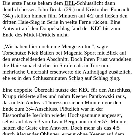
Die erste Pause bekam dem
DEL
-Schlusslicht dann
deutlich besser. John Broda (29.) und Kristopher Foucault
(34.) stellten binnen fünf Minuten auf 4:2 und ließen den
dritten Haie-Sieg in Serie in weite Ferne rücken. Eine
Antwort auf den Doppelschlag fand der KEC bis zum
Ende des Mittel-Drittels nicht.
„Wir haben hier noch eine Menge zu tun“, sagte
Torschütze Nick Bailen bei Magenta Sport mit Blick auf
den entscheidenden Abschnitt. Doch ihren Frust wandelten
die Haie zunächst eher in Strafen als in Tore um,
mehrfache Unterzahl erschwerte die Aufholjagd zusätzlich,
ehe es in den Schlussminuten Schlag auf Schlag ging.
Eine doppelte Überzahl nutzte der KEC für den Anschluss,
Krupp riskierte alles und nahm Keeper Pantkowski raus,
das nutzte Andreas Thuresson sieben Minuten vor dem
Ende zum 3:4-Anschluss. Plötzlich war in der
Eissporthalle Iserlohn wieder Hochspannung angesagt,
selbst auf das 5:3 von Lean Bergmann in der 57. Minute
hatten die Gäste eine Antwort. Doch mehr als das 4:5
durch Alexander Oblinger, erneut ohne Keeper auf dem