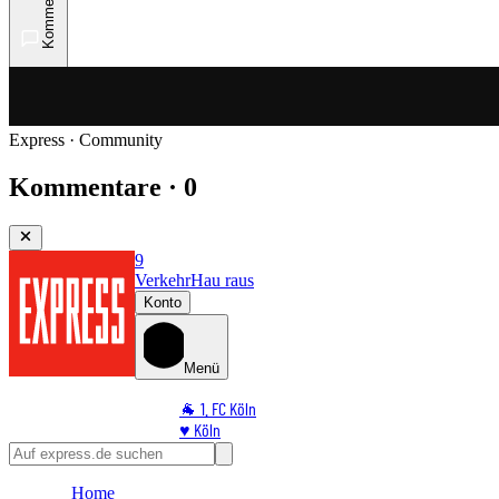
Kommentare
Express · Community
Kommentare · 0
9
Verkehr
Hau raus
Konto
Menü
🐐 1. FC Köln
♥️ Köln
⭐ Promi
🏆 Sport
Home