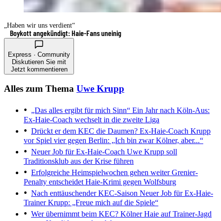
„Haben wir uns verdient“
Boykott angekündigt: Haie-Fans uneinig
Express · Community
Diskutieren Sie mit
Jetzt kommentieren
Alles zum Thema
Uwe Krupp
„Das alles ergibt für mich Sinn“
Ein Jahr nach Köln-Aus:
Ex-Haie-Coach wechselt in die zweite Liga
Drückt er dem KEC die Daumen?
Ex-Haie-Coach Krupp
vor Spiel vier gegen Berlin: „Ich bin zwar Kölner, aber...“
Neuer Job für Ex-Haie-Coach
Uwe Krupp soll
Traditionsklub aus der Krise führen
Erfolgreiche Heimspielwochen gehen weiter
Grenier-
Penalty entscheidet Haie-Krimi gegen Wolfsburg
Nach enttäuschender KEC-Saison
Neuer Job für Ex-Haie-
Trainer Krupp: „Freue mich auf die Spiele“
Wer übernimmt beim KEC?
Kölner Haie auf Trainer-Jagd