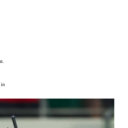
t.
 in