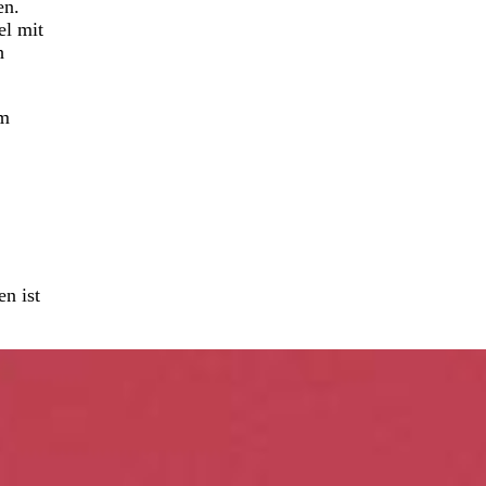
en.
el mit
h
om
en ist