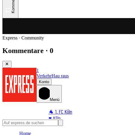
Kommentare
Express · Community
Kommentare · 0
1
Verkehr
Hau raus
Konto
Menü
🐐 1. FC Köln
♥️ Köln
⭐ Promi
Home
🏆 Sport