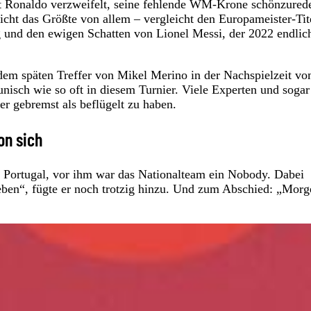
ht Ronaldo verzweifelt, seine fehlende WM-Krone schönzured
icht das Größte von allem – vergleicht den Europameister-Tit
g und den ewigen Schatten von Lionel Messi, der 2022 endlic
m späten Treffer von Mikel Merino in der Nachspielzeit v
unisch wie so oft in diesem Turnier. Viele Experten und sogar
r gebremst als beflügelt zu haben.
on sich
t Portugal, vor ihm war das Nationalteam ein Nobody. Dabei
egeben“, fügte er noch trotzig hinzu. Und zum Abschied: „Morg