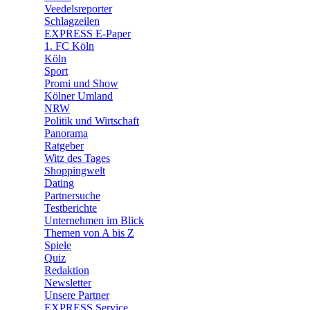
Veedelsreporter
🛒 Shoppingwelt
Schlagzeilen
🧩 Spiele
EXPRESS E-Paper
1. FC Köln
Köln
Sport
Promi und Show
Kölner Umland
NRW
Politik und Wirtschaft
Panorama
Ratgeber
Witz des Tages
Shoppingwelt
Dating
Partnersuche
Testberichte
Unternehmen im Blick
Themen von A bis Z
Spiele
Quiz
Redaktion
Newsletter
Unsere Partner
EXPRESS Service