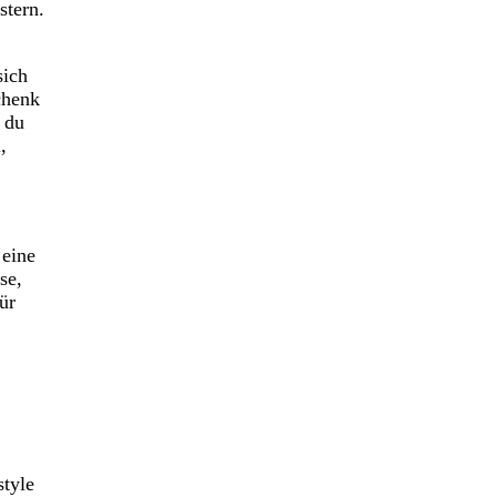
stern.
sich
chenk
 du
,
 eine
se,
ür
style