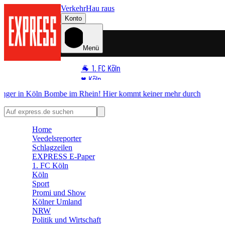
Verkehr
Hau raus
Konto
Menü
🐐 1. FC Köln
♥️ Köln
⭐ Promi
r mehr durch
🏆 Sport
🛒 Shoppingwelt
Home
🧩 Spiele
Veedelsreporter
Schlagzeilen
EXPRESS E-Paper
1. FC Köln
Köln
Sport
Promi und Show
Kölner Umland
NRW
Politik und Wirtschaft