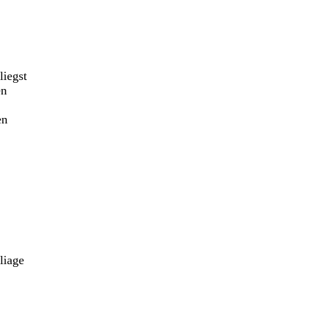
liegst
en
en
liage