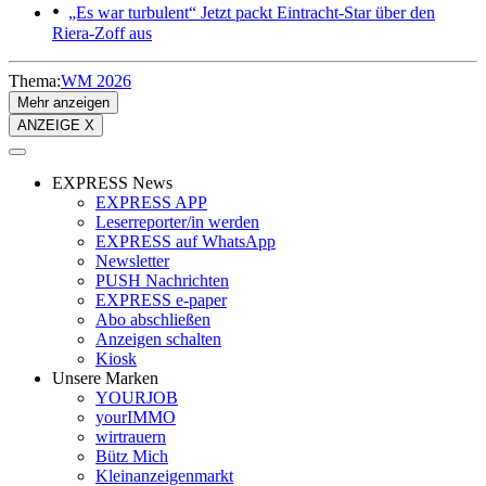
„Es war turbulent“
Jetzt packt Eintracht-Star über den
Riera-Zoff aus
Thema:
WM 2026
Mehr anzeigen
ANZEIGE X
EXPRESS News
EXPRESS APP
Leserreporter/in werden
EXPRESS auf WhatsApp
Newsletter
PUSH Nachrichten
EXPRESS e-paper
Abo abschließen
Anzeigen schalten
Kiosk
Unsere Marken
YOURJOB
yourIMMO
wirtrauern
Bütz Mich
Kleinanzeigenmarkt