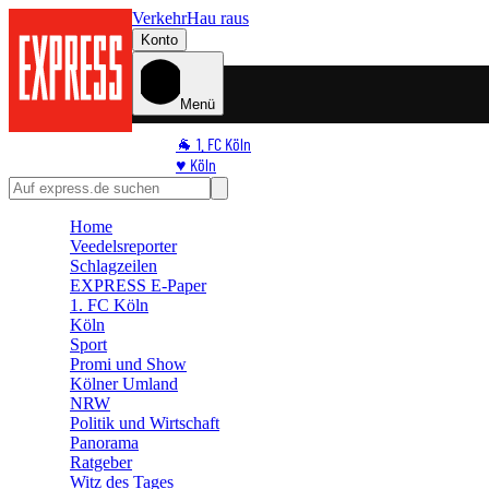
Verkehr
Hau raus
Konto
Menü
🐐 1. FC Köln
♥️ Köln
⭐ Promi
🏆 Sport
Home
🛒 Shoppingwelt
Veedelsreporter
🧩 Spiele
Schlagzeilen
EXPRESS E-Paper
1. FC Köln
Köln
Sport
Promi und Show
Kölner Umland
NRW
Politik und Wirtschaft
Panorama
Ratgeber
Witz des Tages