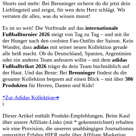
Shorts und mehr: Bei Breuninger sicherst du dir jetzt dein
Lieblingsteil und zeigst, für wen dein Herz schlägt. Wir
verraten dir alles, was du wissen musst!
Es ist so weit! Die Vorfreude auf das
internationale
Fußballturnier 2026
steigt von Tag zu Tag – und mit ihr
der Hunger nach den coolsten Fan-Outfits der Saison. Kein
Wunder, dass
adidas
mit seiner neuen Kollektion gerade
alle heiß macht. Ob du Deutschland, Spanien, Argentinien
oder ein anderes Team anfeuern willst – mit dem
adidas
Fußballtrikot 2026
trägst du dein Team buchstäblich auf
der Haut. Und das Beste: Bei
Breuninger
findest du die
gesamte Kollektion bequem auf einen Blick – mit über
306
Produkten
für Herren, Damen und Kids!
*Zur Adidas Kollektion➔
i
Dieser Artikel enthält Produkt-Empfehlungen. Beim Kauf
über unsere Affiliate-Links (mit * gekennzeichnet) erhalten
wir eine Provision, die unseren unabhängigen Journalismus
unterstützt.Erfahre
HIER
mehr über Affiliate Marketing.