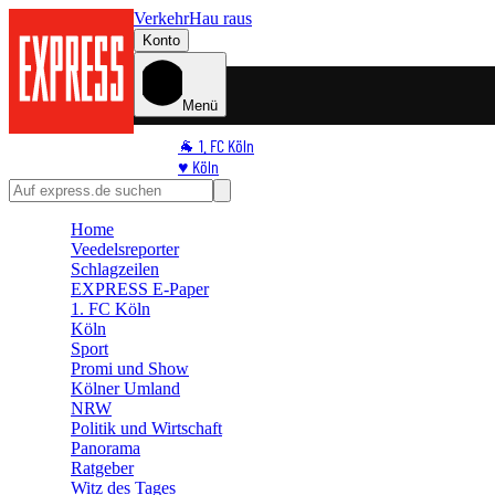
Verkehr
Hau raus
Konto
Menü
🐐 1. FC Köln
♥️ Köln
⭐ Promi
🏆 Sport
Home
🛒 Shoppingwelt
Veedelsreporter
🧩 Spiele
Schlagzeilen
EXPRESS E-Paper
1. FC Köln
Köln
Sport
Promi und Show
Kölner Umland
NRW
Politik und Wirtschaft
Panorama
Ratgeber
Witz des Tages