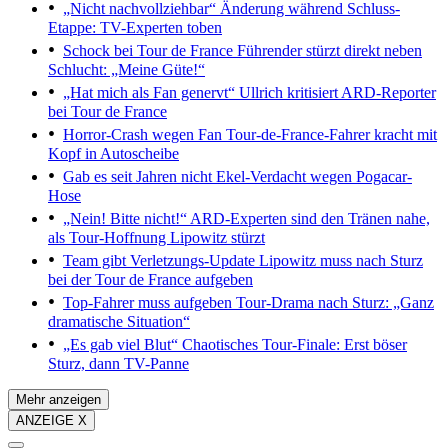
„Nicht nachvollziehbar“
Änderung während Schluss-
Etappe: TV-Experten toben
Schock bei Tour de France
Führender stürzt direkt neben
Schlucht: „Meine Güte!“
„Hat mich als Fan genervt“
Ullrich kritisiert ARD-Reporter
bei Tour de France
Horror-Crash wegen Fan
Tour-de-France-Fahrer kracht mit
Kopf in Autoscheibe
Gab es seit Jahren nicht
Ekel-Verdacht wegen Pogacar-
Hose
„Nein! Bitte nicht!“ ARD-Experten sind den Tränen nahe,
als Tour-Hoffnung Lipowitz stürzt
Team gibt Verletzungs-Update
Lipowitz muss nach Sturz
bei der Tour de France aufgeben
Top-Fahrer muss aufgeben
Tour-Drama nach Sturz: „Ganz
dramatische Situation“
„Es gab viel Blut“
Chaotisches Tour-Finale: Erst böser
Sturz, dann TV-Panne
Mehr anzeigen
ANZEIGE X