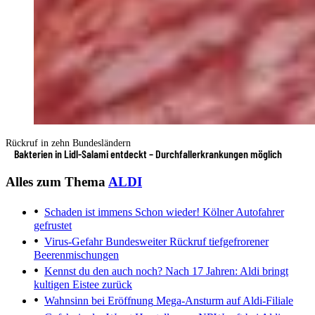
Rückruf in zehn Bundesländern
Bakterien in Lidl-Salami entdeckt – Durchfallerkrankungen möglich
Alles zum Thema
ALDI
Schaden ist immens
Schon wieder! Kölner Autofahrer
gefrustet
Virus-Gefahr
Bundesweiter Rückruf tiefgefrorener
Beerenmischungen
Kennst du den auch noch?
Nach 17 Jahren: Aldi bringt
kultigen Eistee zurück
Wahnsinn bei Eröffnung
Mega-Ansturm auf Aldi-Filiale