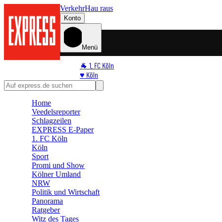
Verkehr
Hau raus
Konto
Menü
🐐 1. FC Köln
♥️ Köln
⭐ Promi
🏆 Sport
Home
🛒 Shoppingwelt
Veedelsreporter
🧩 Spiele
Schlagzeilen
EXPRESS E-Paper
1. FC Köln
Köln
Sport
Promi und Show
Kölner Umland
NRW
Politik und Wirtschaft
Panorama
Ratgeber
Witz des Tages