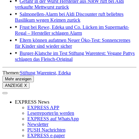
Gefahr in der Wurst
Hersteller aus NRW ruft bei Aldi
verkaufte Mettwurst zurück
Salmonellen-Alarm bei Aldi
Discounter ruft beliebtes
Basilikum wegen Keimen zurück
Frust bei Rewe, Edeka und Co.
Lücken im Supermarkt-
Regal – Hersteller schlagen Alarm
Eltern können aufatmen
Neuer Öko-Test: Sonnencremes
für Kinder sind wieder sicher
Burger-Klatsche im Test
Stiftung Warentest: Vegane Pattys
schlagen das Fleisch-Original
Themen:
Stiftung Warentest
Edeka
Mehr anzeigen
ANZEIGE X
EXPRESS News
EXPRESS APP
Leserreporter/in werden
EXPRESS auf WhatsApp
Newsletter
PUSH Nachrichten
EXPRESS e-paper