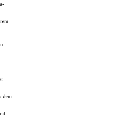
a-
erem
em
er
zu dem
und