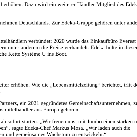
l erhöhen. Dazu wird ein weiterer Händler Mitglied des Edek
ernehmen Deutschlands. Zur
Edeka-Gruppe
gehören unter and
telhändlern verbündet: 2020 wurde das Einkaufbüro Everest
ern unter anderem die Preise verhandelt. Edeka holte in dies
sche Kette Système U ins Boot.
iter erhöhen. Wie die „
Lebensmittelzeitung
“ berichtet, tritt d
.
 Partners, ein 2021 gegründetes Gemeinschaftsunternehmen, 
smittelhändler aus Europa gehören.
b sofort starten. „Wir freuen uns, mit Jumbo einen starken 
haben“, sagte Edeka-Chef Markus Mosa. „Wir laden auch die
iten und gemeinsames Wachstum zu entwickeln.“