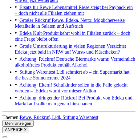
wie es jetzt weitergeht
Ersatz für Rewe
Lebensmittel-Riese steigt bei Payback ein
– doch nicht alle Filialen ziehen mit
Großer Rückruf
Rewe, Edeka, Netto: Möglicherweise
Metallteile in Salaten und Aufstrich
Edeka
Kult-Produkt kehrt wohl in Filialen zurück – doch
eine Frage bleibt offen
Große Umstrukturierung in vielen Regionen
Verzichtet
Edeka jetzt bald in NRW auf Wurst- und Käsetheken?
Achtung, Rückruf
Deutsche Biermarke warnt: Vermeintlich
alkoholfreies Produkt enthält Alkohol
Stiftung Warentest
Lidl schmiert ab – ein Supermarkt hat
die beste Sonnencreme 2024
Achtung, Eltern!
Schulkinder sollen in die Falle gelockt
werden – Edeka warnt vor mieser Aktion
Achtung, dringender Rückruf
Bei Produkt von Edeka und
Marktkauf sollte man genau hinschauen
Themen:
Rewe
Rückruf
Lidl
Stiftung Warentest
Mehr anzeigen
ANZEIGE X