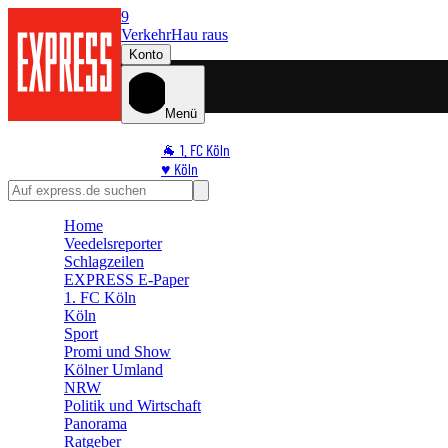
9
Verkehr
Hau raus
Konto
Menü
🐐 1. FC Köln
♥️ Köln
⭐ Promi
🏆 Sport
Home
🛒 Shoppingwelt
Veedelsreporter
🧩 Spiele
Schlagzeilen
EXPRESS E-Paper
1. FC Köln
Köln
Sport
Promi und Show
Kölner Umland
NRW
Politik und Wirtschaft
Panorama
Ratgeber