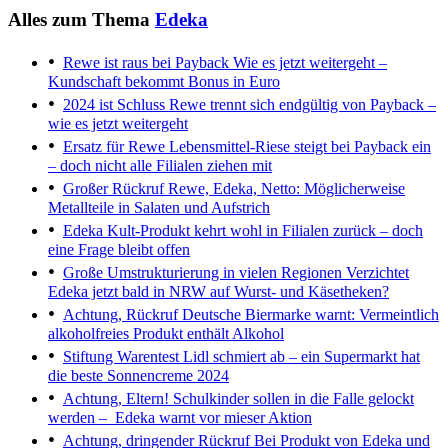
Alles zum Thema
Edeka
Rewe ist raus bei Payback
Wie es jetzt weitergeht –
Kundschaft bekommt Bonus in Euro
2024 ist Schluss
Rewe trennt sich endgültig von Payback –
wie es jetzt weitergeht
Ersatz für Rewe
Lebensmittel-Riese steigt bei Payback ein
– doch nicht alle Filialen ziehen mit
Großer Rückruf
Rewe, Edeka, Netto: Möglicherweise
Metallteile in Salaten und Aufstrich
Edeka
Kult-Produkt kehrt wohl in Filialen zurück – doch
eine Frage bleibt offen
Große Umstrukturierung in vielen Regionen
Verzichtet
Edeka jetzt bald in NRW auf Wurst- und Käsetheken?
Achtung, Rückruf
Deutsche Biermarke warnt: Vermeintlich
alkoholfreies Produkt enthält Alkohol
Stiftung Warentest
Lidl schmiert ab – ein Supermarkt hat
die beste Sonnencreme 2024
Achtung, Eltern!
Schulkinder sollen in die Falle gelockt
werden – Edeka warnt vor mieser Aktion
Achtung, dringender Rückruf
Bei Produkt von Edeka und