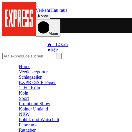
1
Verkehr
Hau raus
Konto
Menü
🐐 1. FC Köln
♥️ Köln
⭐ Promi
🏆 Sport
Home
🛒 Shoppingwelt
Veedelsreporter
🧩 Spiele
Schlagzeilen
EXPRESS E-Paper
1. FC Köln
Köln
Sport
Promi und Show
Kölner Umland
NRW
Politik und Wirtschaft
Panorama
Ratgeber