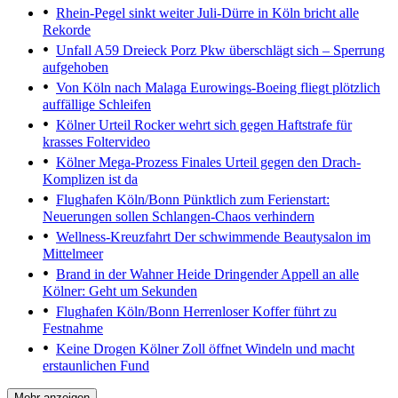
Rhein-Pegel sinkt weiter
Juli-Dürre in Köln bricht alle
Rekorde
Unfall A59 Dreieck Porz
Pkw überschlägt sich – Sperrung
aufgehoben
Von Köln nach Malaga
Eurowings-Boeing fliegt plötzlich
auffällige Schleifen
Kölner Urteil
Rocker wehrt sich gegen Haftstrafe für
krasses Foltervideo
Kölner Mega-Prozess
Finales Urteil gegen den Drach-
Komplizen ist da
Flughafen Köln/Bonn
Pünktlich zum Ferienstart:
Neuerungen sollen Schlangen-Chaos verhindern
Wellness-Kreuzfahrt
Der schwimmende Beautysalon im
Mittelmeer
Brand in der Wahner Heide
Dringender Appell an alle
Kölner: Geht um Sekunden
Flughafen Köln/Bonn
Herrenloser Koffer führt zu
Festnahme
Keine Drogen
Kölner Zoll öffnet Windeln und macht
erstaunlichen Fund
Mehr anzeigen