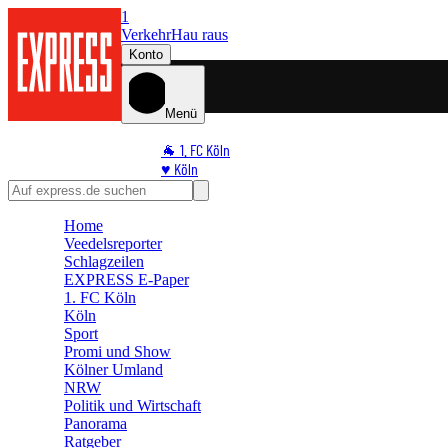
1
Verkehr
Hau raus
Konto
Menü
🐐 1. FC Köln
♥️ Köln
⭐ Promi
🏆 Sport
Home
🛒 Shoppingwelt
Veedelsreporter
🧩 Spiele
Schlagzeilen
EXPRESS E-Paper
1. FC Köln
Köln
Sport
Promi und Show
Kölner Umland
NRW
Politik und Wirtschaft
Panorama
Ratgeber