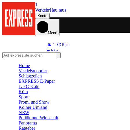
1
Verkehr
Hau raus
Konto
Menü
🐐 1. FC Köln
♥️ Köln
⭐ Promi
Home
🏆 Sport
Veedelsreporter
🛒 Shoppingwelt
Schlagzeilen
🧩 Spiele
EXPRESS E-Paper
1. FC Köln
Köln
Sport
Promi und Show
Kölner Umland
NRW
Politik und Wirtschaft
Panorama
Ratgeber