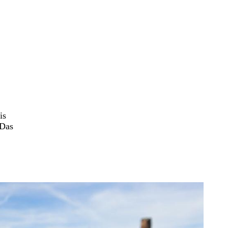
is
 Das